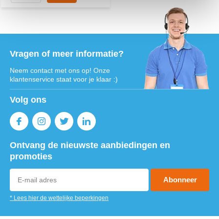
Vragen of meer informatie?
Neem contact met ons op! Onze
klantenservice staat voor je klaar :)
Volg ons
Ontvang de nieuwste aanbiedingen en
promoties
Abonneer
* Lees hier de wettelijke beperkingen