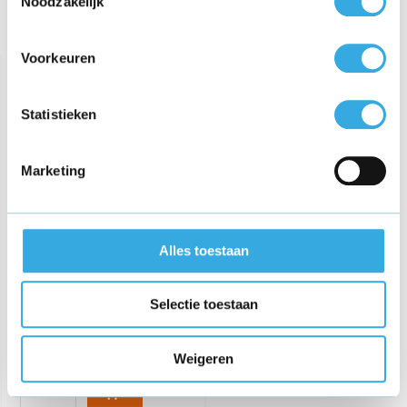
Noodzakelijk
Recent bekeken
Voorkeuren
Statistieken
Marketing
AC adapter van KPN tv-
ontvanger
Alles toestaan
Nbc12b120100VE
€ 19,95
Selectie toestaan
Weigeren