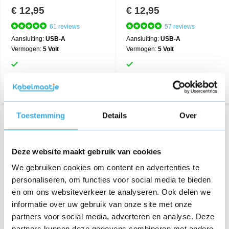
€ 12,95
€ 12,95
61 reviews
57 reviews
Aansluiting:
USB-A
Aansluiting:
USB-A
Vermogen:
5 Volt
Vermogen:
5 Volt
Toestemming
Details
Over
Deze website maakt gebruik van cookies
We gebruiken cookies om content en advertenties te
personaliseren, om functies voor social media te bieden
en om ons websiteverkeer te analyseren. Ook delen we
informatie over uw gebruik van onze site met onze
Originele USB snellader 9V
Originele USB snellader 9V
partners voor social media, adverteren en analyse. Deze
Wit
Zwart
partners kunnen deze gegevens combineren met andere