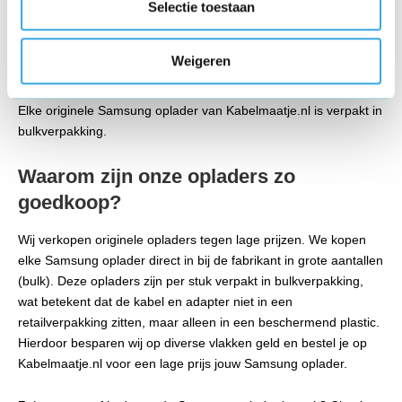
een witte en zwarte uitvoering en de mogelijkheid om een
Selectie toestaan
adapter los of als set met de kabel te bestellen. Een adapter 5V
en snellader 9V zijn beiden geschikt voor opladen via een micro-
Weigeren
USB of USB-C kabel.
Elke originele Samsung oplader van Kabelmaatje.nl is verpakt in
bulkverpakking.
Waarom zijn onze opladers zo
goedkoop?
Wij verkopen originele opladers tegen lage prijzen. We kopen
elke Samsung oplader direct in bij de fabrikant in grote aantallen
(bulk). Deze opladers zijn per stuk verpakt in bulkverpakking,
wat betekent dat de kabel en adapter niet in een
retailverpakking zitten, maar alleen in een beschermend plastic.
Hierdoor besparen wij op diverse vlakken geld en bestel je op
Kabelmaatje.nl voor een lage prijs jouw Samsung oplader.