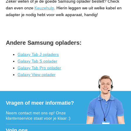
Zeker weten of je de goede Samsung oplader bestelt? Check
dan even onze
Keuzehulp
. Hierin leggen we uit welke kabel en
adapter je nodig hebt voor welk apparaat, handig!
Andere Samsung opladers:
Galaxy Tab J opladers
Galaxy Tab S oplader
Galaxy Tab Pro oplader
Galaxy View oplader
Vragen of meer informatie?
Neem contact met ons op! Onze
klantenservice staat voor je klaar :)
Volg ons