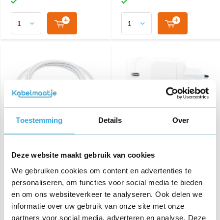
Toestemming
Details
Over
iPhone USB-C naar USB-C
iPhone Dual Usb-C
oplaadkabel - 240W - 2
Snellader 35W
Deze website maakt gebruik van cookies
meter - Wit
We gebruiken cookies om content en advertenties te
€ 26,95
€ 44,95
personaliseren, om functies voor social media te bieden
en om ons websiteverkeer te analyseren. Ook delen we
6 reviews
informatie over uw gebruik van onze site met onze
Aansluiting:
USB-C
Lengte:
1 Meter
partners voor social media, adverteren en analyse. Deze