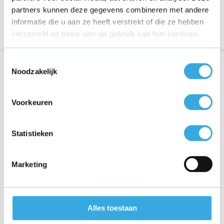
partners kunnen deze gegevens combineren met andere
informatie die u aan ze heeft verstrekt of die ze hebben
verzameld op basis van uw gebruik van hun services.
Toestemmingsselectie
Noodzakelijk
Voorkeuren
Statistieken
GO SOLID! - 3-Poort USB
Adapter 100W (USB A +
Marketing
USB C + USB C)
€ 59,95
Alles toestaan