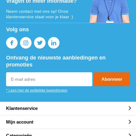
Vragen of meer informatie?
Neem contact met ons op! Onze
klantenservice staat voor je klaar :)
Volg ons
Ontvang de nieuwste aanbiedingen en
promoties
Abonneer
* Lees hier de wettelijke beperkingen
Klantenservice
Mijn account
Categorieën