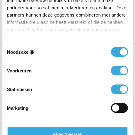
informatie over uw gebruik van onze site met onze
partners voor social media, adverteren en analyse. Deze
partners kunnen deze gegevens combineren met andere
Bezorging op maandag of
Bezorging op maandag of
dinsdag
dinsdag
informatie die u aan ze heeft verstrekt of die ze hebben
verzameld op basis van uw gebruik van hun services.
Toestemmingsselectie
Noodzakelijk
Voorkeuren
Statistieken
iPhone USB-C Fast
Marketing
Charger 20 Watt + USB-C
naar USB-C kabel 2 meter
€ 36,75
Alles toestaan