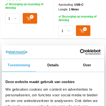
Bezorging op maandag of
Aansluiting:
USB-C
dinsdag
Lengte:
1 Meter
Bezorging op maandag of
dinsdag
Toestemming
Details
Over
Deze website maakt gebruik van cookies
iPhone Dual Usb-C
GO SOLID! - 3-Poort USB
We gebruiken cookies om content en advertenties te
Snellader 35W
Adapter 100W (USB A +
personaliseren, om functies voor social media te bieden
USB C + USB C)
en om ons websiteverkeer te analyseren. Ook delen we
€ 44,95
€ 59,95