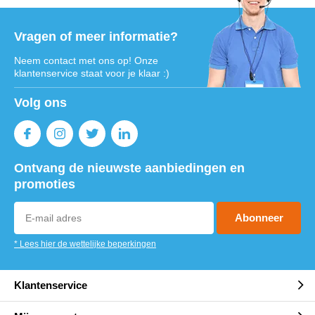
Vragen of meer informatie?
Neem contact met ons op! Onze
klantenservice staat voor je klaar :)
Volg ons
Ontvang de nieuwste aanbiedingen en
promoties
Abonneer
* Lees hier de wettelijke beperkingen
Klantenservice