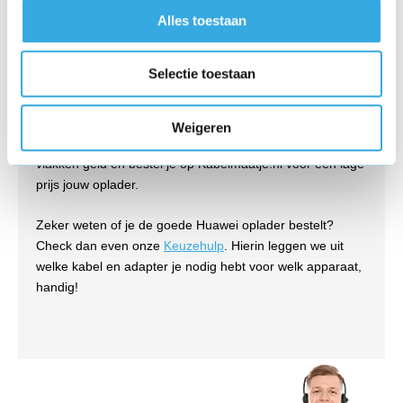
Alles toestaan
Wij verkopen originele opladers tegen lage prijzen. We
kopen elke oplader direct in bij de fabrikant in grote
Selectie toestaan
aantallen (bulk). Deze opladers zijn per stuk verpakt in
bulkverpakking, wat betekent dat de kabel en adapter niet
in een retailverpakking zitten, maar alleen in een
Weigeren
beschermend plastic. Hierdoor besparen wij op diverse
vlakken geld en bestel je op Kabelmaatje.nl voor een lage
prijs jouw oplader.
Zeker weten of je de goede Huawei oplader bestelt?
Check dan even onze
Keuzehulp
. Hierin leggen we uit
welke kabel en adapter je nodig hebt voor welk apparaat,
handig!