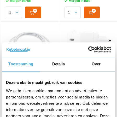
Morgen in huis
Morgen in huis
Toestemming
Details
Over
iPhone USB-C naar USB-C
iPhone Dual Usb-C
oplaadkabel - 240W - 2
Snellader 35W
Deze website maakt gebruik van cookies
meter - Wit
We gebruiken cookies om content en advertenties te
€ 26,95
€ 44,95
personaliseren, om functies voor social media te bieden
en om ons websiteverkeer te analyseren. Ook delen we
6 reviews
informatie over uw gebruik van onze site met onze
Morgen in huis
Aansluiting:
USB-C
Lengte:
1 Meter
partners voor social media, adverteren en analyse. Deze