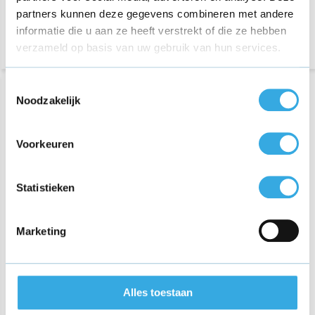
partners kunnen deze gegevens combineren met andere
Morgen in huis
informatie die u aan ze heeft verstrekt of die ze hebben
verzameld op basis van uw gebruik van hun services.
Toestemmingsselectie
Noodzakelijk
Voorkeuren
Statistieken
GO SOLID! - 3-Poort USB
Adapter 100W (USB A +
Marketing
USB C + USB C)
€ 59,95
Alles toestaan
Morgen in huis