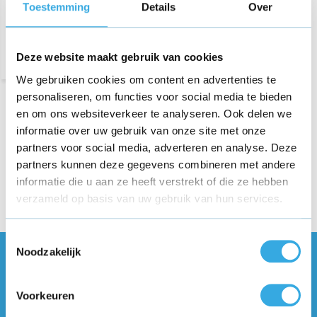
Toestemming
Details
Over
Deze website maakt gebruik van cookies
We gebruiken cookies om content en advertenties te
personaliseren, om functies voor social media te bieden
Verken onze uitgebreide collectie Samsung Galaxy Watch 3
en om ons websiteverkeer te analyseren. Ook delen we
opladers. Onze opladers bieden snelle, betrouwbare
informatie over uw gebruik van onze site met onze
oplaadmogelijkheden voor je smartwatch, zodat je altijd
partners voor social media, adverteren en analyse. Deze
verbonden blijft. Met compacte ontwerpen en hoge efficiëntie
partners kunnen deze gegevens combineren met andere
zijn ze perfect voor thuis, op kantoor of onderweg. Kwaliteit en
informatie die u aan ze heeft verstrekt of die ze hebben
gemak in één.
verzameld op basis van uw gebruik van hun services.
Toestemmingsselectie
Noodzakelijk
Vragen of meer informatie?
Neem contact met ons op! Onze
Voorkeuren
klantenservice staat voor je klaar :)