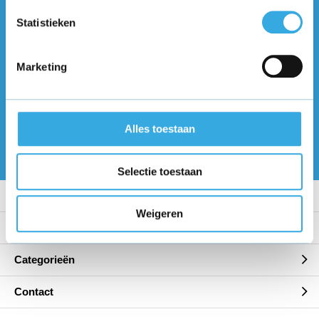
Volg ons
Statistieken
Marketing
Ontvang de nieuwste aanbiedingen en
promoties
Abonneer
Alles toestaan
* Lees hier de wettelijke beperkingen
Selectie toestaan
Klantenservice
Weigeren
Mijn account
Categorieën
Contact