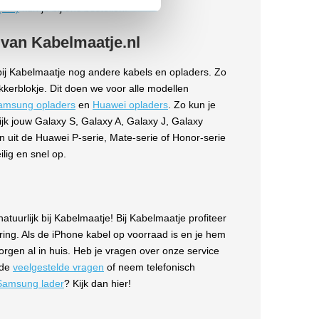
 (1m)
kun je bij ons bestellen.
 van Kabelmaatje.nl
ij Kabelmaatje nog andere kabels en opladers. Zo
kkerblokje. Dit doen we voor alle modellen
amsung opladers
en
Huawei opladers
. Zo kun je
k jouw Galaxy S, Galaxy A, Galaxy J, Galaxy
n uit de Huawei P-serie, Mate-serie of Honor-serie
ilig en snel op.
atuurlijk bij Kabelmaatje! Bij Kabelmaatje profiteer
vering. Als de iPhone kabel op voorraad is en je hem
orgen al in huis. Heb je vragen over onze service
 de
veelgestelde vragen
of neem telefonisch
Samsung lader
? Kijk dan hier!