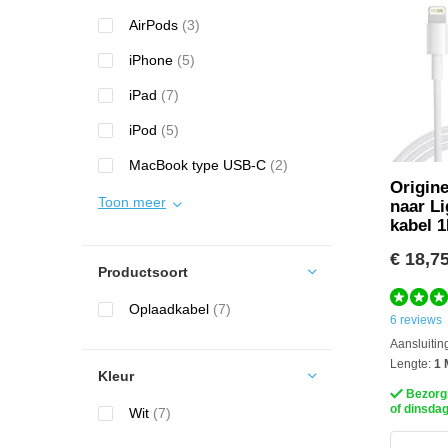
AirPods
(3)
iPhone
(5)
iPad
(7)
iPod
(5)
MacBook type USB-C
(2)
Origin
Toon meer
naar Li
kabel 
€ 18,7
Productsoort
Oplaadkabel
(7)
6 reviews
Aansluitin
Lengte:
1 
Kleur
Bezorg
of dinsda
Wit
(7)