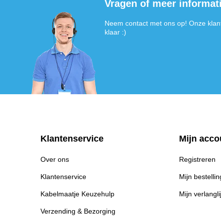
Vragen of meer informat
Neem contact met ons op! Onze klant
klaar :)
Klantenservice
Mijn acco
Over ons
Registreren
Klantenservice
Mijn bestelli
Kabelmaatje Keuzehulp
Mijn verlangli
Verzending & Bezorging