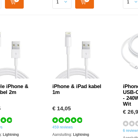
ele iPhone &
iPhone & iPad kabel
iPhon
abel 2m
1m
USB-C
- 240W
Wit
5
€ 14,05
€ 26,
ws
459 reviews
6 review
g:
Lightning
Aansluiting:
Lightning