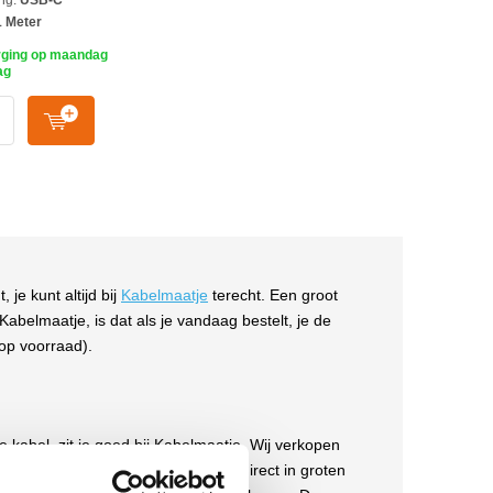
ng:
USB-C
 Meter
ging op maandag
ag
je kunt altijd bij
Kabelmaatje
terecht. Een groot
Kabelmaatje, is dat als je vandaag bestelt, je de
 op voorraad).
e kabel, zit je goed bij Kabelmaatje. Wij verkopen
agste prijzen. Omdat wij de kabels direct in groten