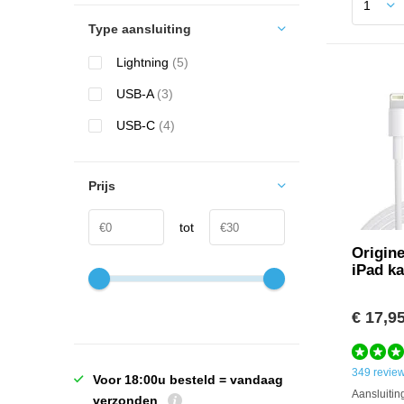
Type aansluiting
Lightning
(5)
USB-A
(3)
USB-C
(4)
Prijs
tot
Origin
iPad k
€ 17,9
349 revie
Voor 18:00u besteld = vandaag
Aansluitin
verzonden