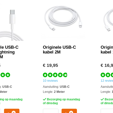
ele USB-C
Originele USB-C
Origi
ghtning
kabel 2M
kabel
1M
5
€ 19,95
€ 16,
10 reviews
12 revie
g:
USB-C
Aansluiting:
USB-C
Aansluiti
Meter
Lengte:
2 Meter
Lengte:
1
ing op maandag
Bezorging op maandag
Bezor
g
of dinsdag
of dinsd