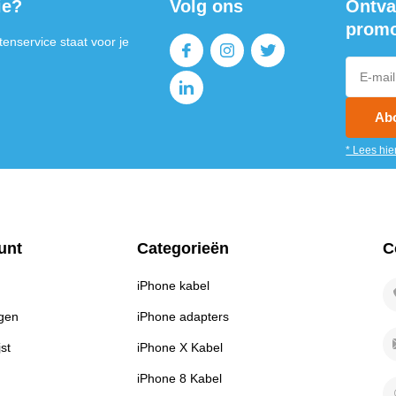
ie?
Volg ons
Ontva
promo
enservice staat voor je
Ab
* Lees hie
unt
Categorieën
C
iPhone kabel
ngen
iPhone adapters
jst
iPhone X Kabel
iPhone 8 Kabel