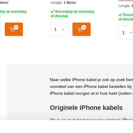
Aansluiti
Meter
Lengte:
1 Meter
Lengte:
1
ing op maandag
Bezorging op maandag
Bezor
g
of dinsdag
of dinsd
Naar welke iPhone kabel je ook op zoek bent, 
voordeel van een iPhone kabel bestellen bij 
iPhone kabel morgen al in huis hebt (indien
Originele iPhone kabels
Als je op zoek bent naar een originele iPhon
namelijk originele iPhone kabels tegen de la