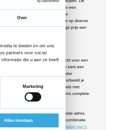
 wij ze tegen een voordelige prijs verkopen. De
king. Dit betekent dat de kabel niet in een
nd plastic. Als je wel een kabel in de
Over
en een kleine meerprijs. Wij besparen op diverse
n, waardoor jij voor een bijzonder lage prijs een
 media te bieden en om ons
ls
ze partners voor social
nformatie die u aan ze heeft
Phone kabels. Zo kun je bij ons terecht voor een
 aansluiting heeft en aan de andere kant een
sluiting in een USB-poort van de adapter
en, of je iPhone verbinden met bijvoorbeeld je
Marketing
nt overzetten. We hebben iPhone kabels met
Phone opladen? Kijk dan ook eens bij ons complete
g ben je bij Kabelmaatje aan het juiste adres.
 iPad Pro 3e generatie opladen, in combinatie
Alles toestaan
C kabel van 1 meter
of een
USB-C kabel van 2