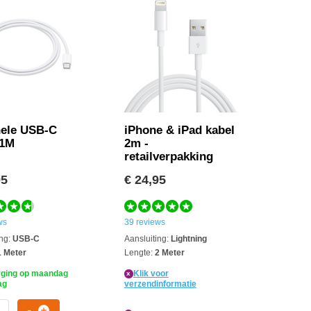
nele USB-C
iPhone & iPad kabel
 1M
2m -
retailverpakking
95
€ 24,95
ws
39 reviews
ng:
USB-C
Aansluiting:
Lightning
 Meter
Lengte:
2 Meter
ging op maandag
Klik voor
x
ag
verzendinformatie