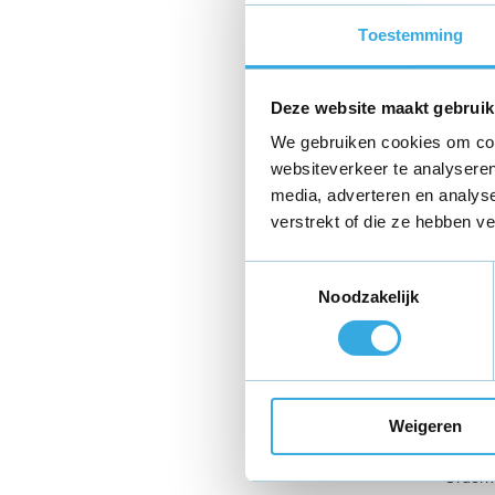
Het pro
Toestemming
Je hebt
retour 
Jij ben
Deze website maakt gebruik
verder 
We gebruiken cookies om cont
afhank
van he
websiteverkeer te analyseren
media, adverteren en analys
Garantie
verstrekt of die ze hebben v
Voor alle arti
Toestemmingsselectie
Noodzakelijk
moet doen wat
Is je besteld
het defect ni
vallen niet o
klantenservi
Weigeren
Order