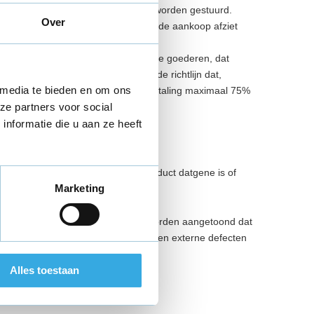
en redelijkerwijs mogelijk, retour te worden gestuurd.
Over
 14 dagen na je melding dat je van de aankoop afziet
 het gevolg is van het gebruik van de goederen, dat
en vast te stellen. Wij hanteren de richtlijn dat,
 media te bieden en om ons
er verkoopbare producten, de terugbetaling maximaal 75%
ze partners voor social
nformatie die u aan ze heeft
lijke garantie wil zeggen dat een product datgene is of
Marketing
e garantie op je product, mits kan worden aangetoond dat
den apparaat. Externe beschadigingen en externe defecten
ing defect? Stuur een e-mail naar
Alles toestaan