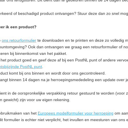
aar ons terugsturen. Dit dient dan te gebeuren binnen de 14 dagen be
erkeerd of beschadigd product ontvangen? Stuur deze dan zo snel moge
er ik een product?
e
ons retourformulier
te downloaden en te printen en deze zo volledig m
untomgeving? Ook dan ontvangen we graag een retourformulier of notit
iceren bij binnenkomst van het pakket.
het product goed en geef deze af bij een PostNL punt of andere vervoe
htsbijzijnde PostNL punt
.
duct komt bij ons binnen en wordt door ons gecontroleerd.
vangt binnen 14 dagen na je herroepingsmededeling een update over je
ient in de oorspronkelijke verpakking retour gestuurd te worden (voor zov
an gewicht) zijn voor uw eigen rekening.
ebruikmaken van het
Europees modelformulier voor herroeping
om aan 
it formulier is echter niet verplicht, het invullen en meesturen van ons 