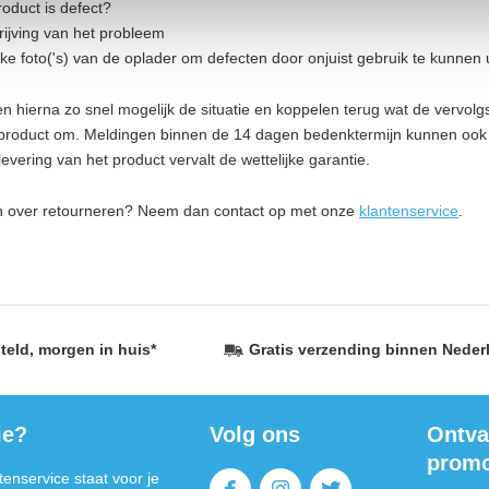
oduct is defect?
ijving van het probleem
jke foto('s) van de oplader om defecten door onjuist gebruik te kunnen u
 hierna zo snel mogelijk de situatie en koppelen terug wat de vervolg
et product om. Meldingen binnen de 14 dagen bedenktermijn kunnen ook
vering van het product vervalt de wettelijke garantie.
n over retourneren? Neem dan contact op met onze
klantenservice
.
teld,
morgen in huis
*
Gratis verzending
binnen Neder
ie?
Volg ons
Ontva
promo
enservice staat voor je