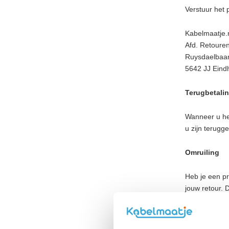
Verstuur het 
Kabelmaatje.
Afd. Retoure
Ruysdaelbaa
5642 JJ Eind
Terugbetali
Wanneer u het
u zijn terugge
Omruiling
Heb je een p
jouw retour. 
Retourbelei