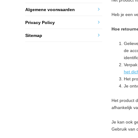
het product n
Algemene voorwaarden
Heb je een v
Privacy Policy
Hoe retourne
Sitemap
Geliev
de acco
identif
Verpak 
het dic
Het pro
Je ont
Het product d
afhankelijk v
Je kan ook g
Gebruik van d