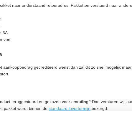
pakket naar onderstaand retouradres. Pakketten verstuurd naar andere
nl
n
n 3A
hoven
ng
 aankoopbedrag gecrediteerd wenst dan zal dit zo snel mogelijk maar
stort.
roduct teruggestuurd en gekozen voor omruiling? Dan versturen wij j
Dit pakket wordt binnen de
standaard levertermijn
bezorgd.
d