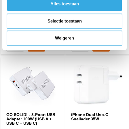
€ 14,05
€ 17,95
Alles toestaan
459 reviews
349 reviews
Aansluiting:
Lightning
Aansluiting:
Lightning
Selectie toestaan
Lengte:
1 Meter
Lengte:
2 Meter
Morgen in huis
Morgen in huis
Weigeren
GO SOLID! - 3-Poort USB
iPhone Dual Usb-C
Adapter 100W (USB A +
Snellader 35W
USB C + USB C)