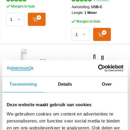
6 reviews
Morgen in huis
Aansluiting:
USB-C
Lengte:
1 Meter
Morgen in huis
Toestemming
Details
Over
USB-C naar Lightning
iPhone adapter 5W
Deze website maakt gebruik van cookies
kabel 2M
We gebruiken cookies om content en advertenties te
personaliseren, om functies voor social media te bieden
€ 24,95
€ 14,95
en om ons websiteverkeer te analyseren. Ook delen we