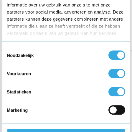
informatie over uw gebruik van onze site met onze
67 reviews
partners voor social media, adverteren en analyse. Deze
Morgen in huis
Aansluiting:
USB-A
partners kunnen deze gegevens combineren met andere
Vermogen:
5 Watt
informatie die u aan ze heeft verstrekt of die ze hebben
Morgen in huis
verzameld op basis van uw gebruik van hun services.
Toestemmingsselectie
Noodzakelijk
Voorkeuren
Statistieken
Marketing
iPhone & iPad kabel 1m
Originele iPhone & iPad
kabel 2m