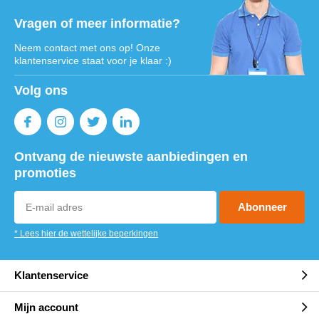
Vragen of meer informatie?
Neem contact met ons op! Onze
klantenservice staat voor je klaar :)
Volg ons
Ontvang de nieuwste aanbiedingen en
promoties
Abonneer
* Lees hier de wettelijke beperkingen
Klantenservice
Mijn account