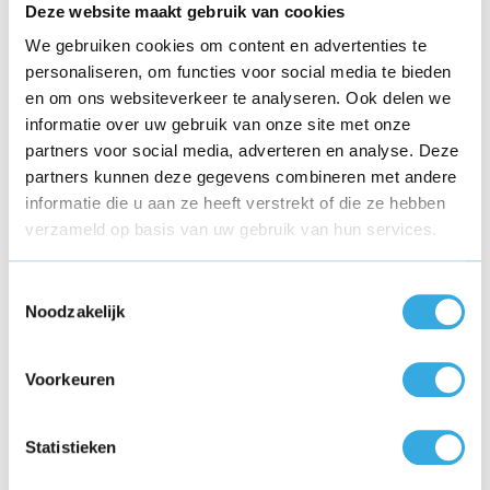
Motorola Moto G8 Plus
(4)
Deze website maakt gebruik van cookies
Motorola Moto G8
(4)
We gebruiken cookies om content en advertenties te
Motorola Moto G7 Play
(4)
personaliseren, om functies voor social media te bieden
Motorola Moto G7 Power
(4)
en om ons websiteverkeer te analyseren. Ook delen we
Motorola Moto G7 Plus
(4)
informatie over uw gebruik van onze site met onze
Motorola Edge
(4)
partners voor social media, adverteren en analyse. Deze
Motorola G Pro
(4)
partners kunnen deze gegevens combineren met andere
Motorola Razr
(4)
Motorola One Action
(3)
informatie die u aan ze heeft verstrekt of die ze hebben
Motorola One Zoom
(4)
verzameld op basis van uw gebruik van hun services.
Motorola One Fusion Plus
(4)
Motorola One Vision
(4)
Toestemmingsselectie
Motorola One Macro
(4)
Noodzakelijk
Motorola One Hyper
(4)
Motorola One
(4)
Motorola Moto Z3 Play
(4)
Voorkeuren
Motorola Moto Z2 Force
(3)
Motorola Moto Z2 Play
(4)
Statistieken
Motorola Moto Z Play
(4)
Motorola Moto Z
(3)