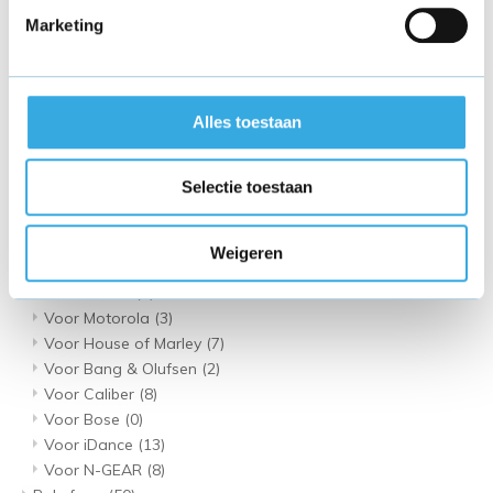
Motorola Moto G30
(4)
Marketing
Motorola Moto G 5G Plus
(4)
Speaker oplader
(85)
Voor JBL
(20)
FAQ - JBL opladers
(0)
Alles toestaan
Welke oplader JBL charge 4?
(0)
Welke JBL oplader Boombox?
(0)
Selectie toestaan
Voor Harman Kardon
(3)
Voor Bose
(4)
Voor Sony
(9)
Weigeren
Voor Sonos
(1)
Voor Denon
(4)
Voor Motorola
(3)
Voor House of Marley
(7)
Voor Bang & Olufsen
(2)
Voor Caliber
(8)
Voor Bose
(0)
Voor iDance
(13)
Voor N-GEAR
(8)