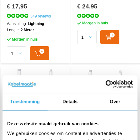
€ 17,95
€ 24,95
349 reviews
Morgen in huis
Aansluiting:
Lightning
Lengte:
2 Meter
Morgen in huis
Toestemming
Details
Over
Deze website maakt gebruik van cookies
iPhone USB-C Fast
iPhone USB-C Fast
We gebruiken cookies om content en advertenties te
Charger 20 Watt + USB-C
Charger 20 Watt + USB-C
naar Lightning kabel 1
naar Lightning kabel 2