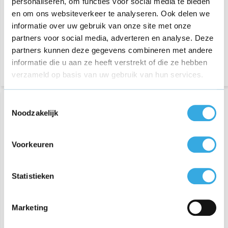
personaliseren, om functies voor social media te bieden
meter
meter
en om ons websiteverkeer te analyseren. Ook delen we
€ 35,15
€ 44,95
informatie over uw gebruik van onze site met onze
partners voor social media, adverteren en analyse. Deze
Morgen in huis
Morgen in huis
partners kunnen deze gegevens combineren met andere
informatie die u aan ze heeft verstrekt of die ze hebben
verzameld op basis van uw gebruik van hun services.
Toestemmingsselectie
Noodzakelijk
Voorkeuren
Statistieken
Originele USB-C naar
USB-C naar Lightning
Lightning kabel 1M
kabel 2M
Marketing