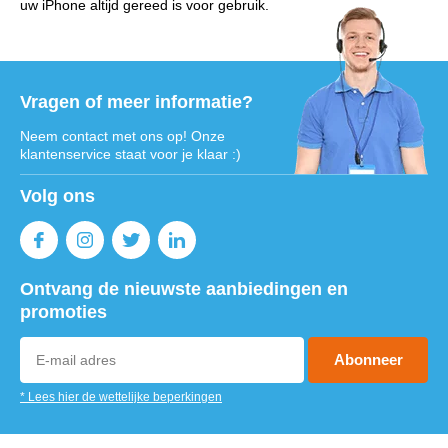
uw iPhone altijd gereed is voor gebruik.
Vragen of meer informatie?
Neem contact met ons op! Onze
klantenservice staat voor je klaar :)
Volg ons
Ontvang de nieuwste aanbiedingen en
promoties
Abonneer
* Lees hier de wettelijke beperkingen