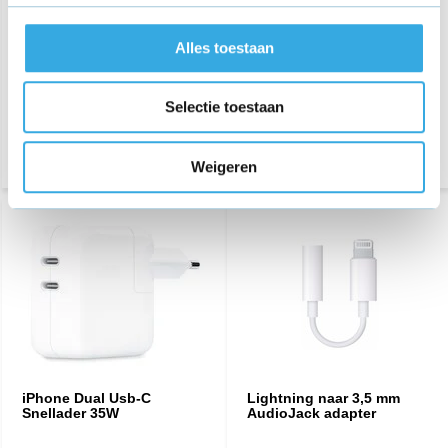
€ 18,75
€ 24,95
6 reviews
Alles toestaan
Morgen in huis
Aansluiting:
USB-C
Lengte:
1 Meter
Selectie toestaan
Morgen in huis
Weigeren
iPhone Dual Usb-C
Lightning naar 3,5 mm
Snellader 35W
AudioJack adapter