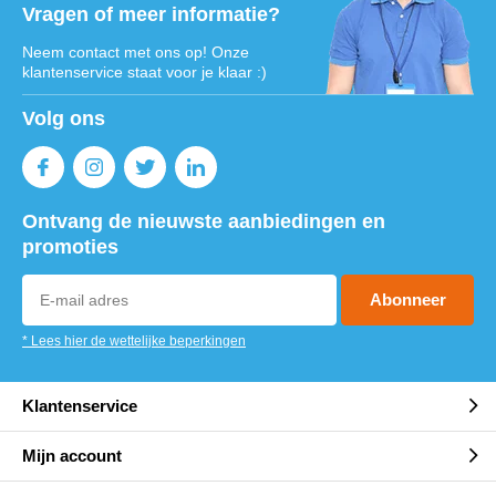
Vragen of meer informatie?
Neem contact met ons op! Onze
klantenservice staat voor je klaar :)
Volg ons
Ontvang de nieuwste aanbiedingen en
promoties
Abonneer
* Lees hier de wettelijke beperkingen
Klantenservice
Mijn account