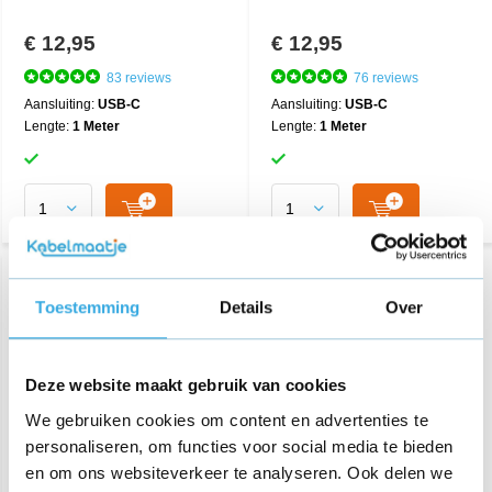
€ 12,95
€ 12,95
83 reviews
76 reviews
Aansluiting:
USB-C
Aansluiting:
USB-C
Lengte:
1 Meter
Lengte:
1 Meter
Toestemming
Details
Over
Deze website maakt gebruik van cookies
We gebruiken cookies om content en advertenties te
personaliseren, om functies voor social media te bieden
en om ons websiteverkeer te analyseren. Ook delen we
Originele USB adapter 5V
Originele USB adapter 5V
Wit
Zwart