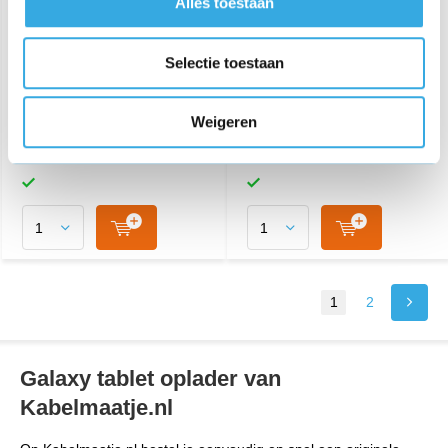
Originele USB snellader 9V
Originele USB snellader 9V
Alles toestaan
Wit
Zwart
Selectie toestaan
€ 12,95
€ 12,95
64 reviews
71 reviews
Weigeren
Aansluiting:
USB-A
Aansluiting:
USB-A
Vermogen:
9 Volt
Vermogen:
9 Volt
1
2
Galaxy tablet oplader van
Kabelmaatje.nl