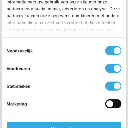
informatie over uw gebruik van onze site met onze
partners voor social media, adverteren en analyse. Deze
partners kunnen deze gegevens combineren met andere
€ 12,95
€ 12,95
informatie die u aan ze heeft verstrekt of die ze hebben
61 reviews
57 reviews
verzameld op basis van uw gebruik van hun services.
Aansluiting:
USB-A
Aansluiting:
USB-A
Vermogen:
5 Volt
Vermogen:
5 Volt
Toestemmingsselectie
Noodzakelijk
Voorkeuren
Statistieken
Marketing