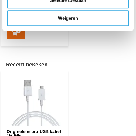
Selectie toestaan
Aansluiting:
micro-USB
Lengte:
1 Meter
Morgen in huis
Weigeren
Recent bekeken
Originele micro-USB kabel