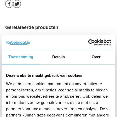
Gerelateerde producten
Toestemming
Details
Over
Deze website maakt gebruik van cookies
Originele USB adapter 5V
Originele USB adapter 5V
We gebruiken cookies om content en advertenties te
Wit
Zwart
personaliseren, om functies voor social media te bieden
en om ons websiteverkeer te analyseren. Ook delen we
€ 12,95
€ 12,95
informatie over uw gebruik van onze site met onze
61 reviews
57 reviews
partners voor social media, adverteren en analyse. Deze
Aansluiting:
USB-A
Aansluiting:
USB-A
partners kunnen deze gegevens combineren met andere