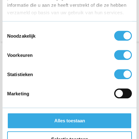
Vermogen:
5 Volt
Vermogen:
5 Volt
informatie die u aan ze heeft verstrekt of die ze hebben
Morgen in huis
Morgen in huis
verzameld op basis van uw gebruik van hun services.
Toestemmingsselectie
Noodzakelijk
Voorkeuren
Statistieken
Marketing
Originele micro-USB kabel
1M Zwart
Alles toestaan
€ 7,75
91 reviews