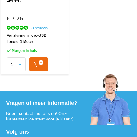
1M Wit
€ 7,75
83 reviews
Aansluiting:
micro-USB
Lengte:
1 Meter
Morgen in huis
Vragen of meer informatie?
Neem contact met ons op! Onze
klantenservice staat voor je klaar :)
Volg ons