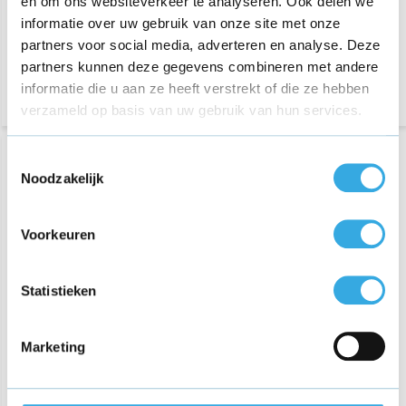
en om ons websiteverkeer te analyseren. Ook delen we
Bezorging op maandag of
dinsdag
Vermogen:
15 W
informatie over uw gebruik van onze site met onze
partners voor social media, adverteren en analyse. Deze
Bezorging op maandag of
dinsdag
partners kunnen deze gegevens combineren met andere
informatie die u aan ze heeft verstrekt of die ze hebben
verzameld op basis van uw gebruik van hun services.
Toestemmingsselectie
Noodzakelijk
Voorkeuren
Statistieken
Originele USB-C kabel 1M
Originele USB adapter 5V
Wit
Wit
Marketing
€ 12,95
€ 14,95