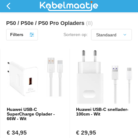
P50 / P50e / P50 Pro Opladers
(8)
Filters
Sorteren op:
Huawei USB-C
Huawei USB-C snellader-
SuperCharge Oplader -
100cm - Wit
66W - Wit
€ 34,95
€ 29,95