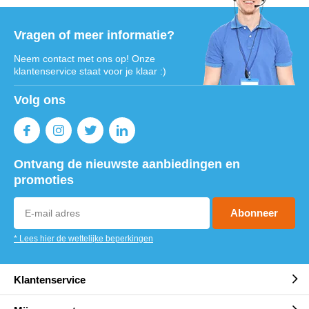
Vragen of meer informatie?
Neem contact met ons op! Onze
klantenservice staat voor je klaar :)
Volg ons
Ontvang de nieuwste aanbiedingen en
promoties
Abonneer
* Lees hier de wettelijke beperkingen
Klantenservice