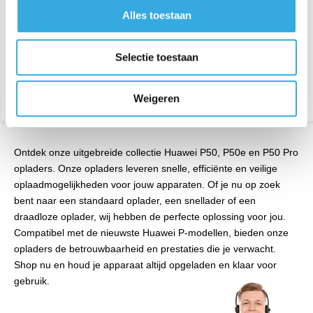
79 reviews
61 reviews
Alles toestaan
Aansluiting:
USB-C
Aansluiting:
USB-A
Lengte:
1 Meter
Vermogen:
9 Volt
Selectie toestaan
Bezorging op maandag of
Bezorging op maandag of
dinsdag
dinsdag
Weigeren
Ontdek onze uitgebreide collectie Huawei P50, P50e en P50 Pro
opladers. Onze opladers leveren snelle, efficiënte en veilige
oplaadmogelijkheden voor jouw apparaten. Of je nu op zoek
bent naar een standaard oplader, een snellader of een
draadloze oplader, wij hebben de perfecte oplossing voor jou.
Compatibel met de nieuwste Huawei P-modellen, bieden onze
opladers de betrouwbaarheid en prestaties die je verwacht.
Shop nu en houd je apparaat altijd opgeladen en klaar voor
gebruik.