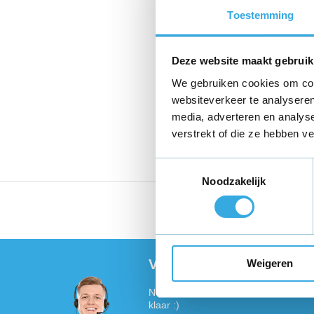
iPhone,
Toestemming
MacBoo
Samsun
Huawei
Deze website maakt gebruik
OnePlu
We gebruiken cookies om cont
websiteverkeer te analyseren
Heb je na het
media, adverteren en analys
denken en ki
verstrekt of die ze hebben v
Toestemmingsselectie
Noodzakelijk
Vandaag voor 18:00 bes
Vragen of meer informat
Weigeren
Neem contact met ons op! Onze klant
klaar :)