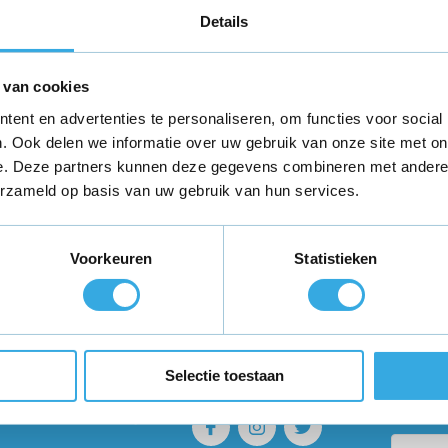
 iPad & iPod oplader
Details
k oplader
g smartphone & tablet oplader
 smartphone oplader
 van cookies
s smartphone oplader
ent en advertenties te personaliseren, om functies voor social
. Ook delen we informatie over uw gebruik van onze site met on
 lezen van de Keuzehulp toch nog twijfels of wil je graag meer infor
e. Deze partners kunnen deze gegevens combineren met andere i
jken graag met je mee!
erzameld op basis van uw gebruik van hun services.
Voorkeuren
Statistieken
teld,
morgen in huis
*
Gratis verzending
binnen Neder
ie?
Volg ons
Ontva
Selectie toestaan
promo
enservice staat voor je