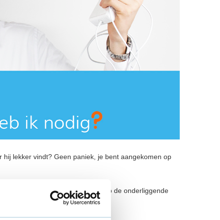
r hij lekker vindt? Geen paniek, je bent aangekomen op
 je
iPhone
,
Samsung
of
Motorola
, op de onderliggende
juiste product bestelt!