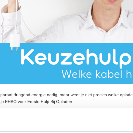
paraat dringend energie nodig, maar weet je niet precies welke oplade
je EHBO voor Eerste Hulp Bij Opladen.
pagina het apparaat waar je een oplader voor zoekt, bijvoorbeeld voor
we je uit welke kabel bij welk apparaat hoort, zodat jij zeker weten het 