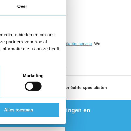
Over
 media te bieden en om ons
ze partners voor social
matie? Neem dan contact op met onze
klantenservice
. We
nformatie die u aan ze heeft
Marketing
land
Geselecteerd door
échte specialisten
ng de nieuwste aanbiedingen en
Alles toestaan
ties