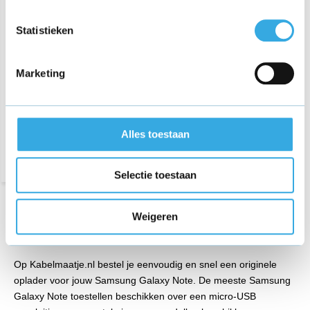
Universele Autosnellader
Statistieken
Dual Poort (USB A & USB-
C) - 120W
Marketing
€ 29,95
Bezorging op maandag of
dinsdag
Alles toestaan
Selectie toestaan
Samsung Galaxy Note oplader van
Weigeren
Kabelmaatje.nl
Op Kabelmaatje.nl bestel je eenvoudig en snel een originele
oplader voor jouw Samsung Galaxy Note. De meeste Samsung
Galaxy Note toestellen beschikken over een micro-USB