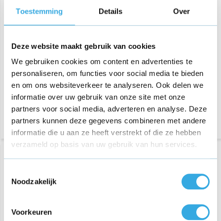
Originele USB snellader 9V
Originele USB snellader 9V
Toestemming
Details
Over
Wit
Zwart
€ 12,95
€ 12,95
Deze website maakt gebruik van cookies
64 reviews
71 reviews
We gebruiken cookies om content en advertenties te
Aansluiting:
USB-A
Aansluiting:
USB-A
personaliseren, om functies voor social media te bieden
Vermogen:
9 Volt
Vermogen:
9 Volt
en om ons websiteverkeer te analyseren. Ook delen we
Bezorging op maandag of
Bezorging op maandag of
informatie over uw gebruik van onze site met onze
dinsdag
dinsdag
partners voor social media, adverteren en analyse. Deze
partners kunnen deze gegevens combineren met andere
informatie die u aan ze heeft verstrekt of die ze hebben
verzameld op basis van uw gebruik van hun services.
Toestemmingsselectie
Noodzakelijk
Voorkeuren