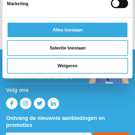
Marketing
Morgen in huis
Alles toestaan
Selectie toestaan
Vragen of meer informatie?
Weigeren
Neem contact met ons op! Onze
klantenservice staat voor je klaar :)
Volg ons
Ontvang de nieuwste aanbiedingen en
promoties