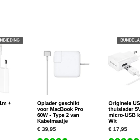
NBIEDING
BUNDELA
 1m +
Oplader geschikt
Originele U
voor MacBook Pro
thuislader 5
60W - Type 2 van
micro-USB k
Kabelmaatje
Wit
€ 39,95
€ 17,95