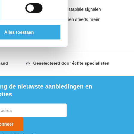
werken, betrouwbare bekabeling en stabiele signalen
en, werken thuis, gamen en bedienen steeds meer
Alles toestaan
et binnenklimaat speelt een belangrijke rol in comfort,
t artikel kijken we naar twee ogenschijnlijk
land
Geselecteerd door
échte specialisten
 dan je denkt: infrastructuur en binnenlucht.
ng de nieuwste aanbiedingen en
ties
onneer