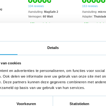
104 reviews
163 reviews
ng
Aansluiting:
MagSafe 2
Aansluiting:
micro
Vermogen:
60 Watt
Adapter:
Thuislad
Morgen in huis
Morgen in huis
Details
 van cookies
ent en advertenties te personaliseren, om functies voor social
. Ook delen we informatie over uw gebruik van onze site met on
e. Deze partners kunnen deze gegevens combineren met andere i
Stabiel internet en een gezond binnenkl
erzameld op basis van uw gebruik van hun services.
modern huis
Thursday 07 / 05 / 2026
Voorkeuren
Statistieken