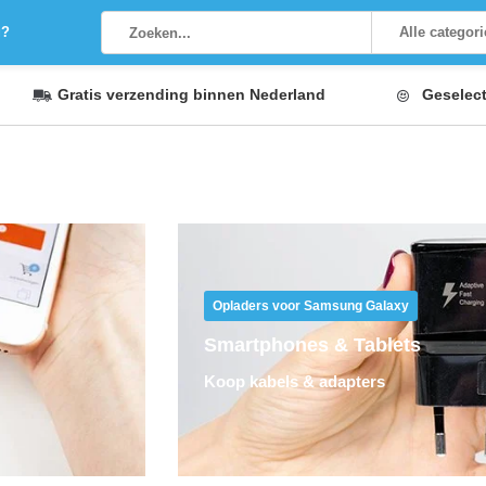
g?
Alle categor
Gratis verzending
binnen Nederland
Geselec
Opladers voor Samsung Galaxy
Smartphones & Tablets
Koop kabels & adapters