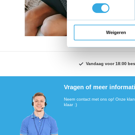
Weigeren
Vandaag voor 18:00 bes
Vragen of meer informat
Neem contact met ons op! Onze klant
klaar :)