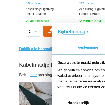
459 reviews
237 reviews
Aansluiting:
Lightning
Aansluiting:
Lightni
Lengte:
1 Meter
Lengte:
1 Meter
Morgen in huis
Morgen in huis
Toestemming
Bekijk alle bestsellers
Deze website maakt gebruik
Kabelmaatje Blog
We gebruiken cookies om cont
Bekijk
hier
ons blog.
websiteverkeer te analyseren
media, adverteren en analys
verstrekt of die ze hebben v
Toestemmingsselectie
Noodzakelijk