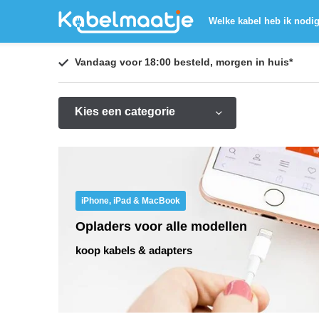
Welke kabel heb ik nodi
Vandaag voor 18:00 besteld,
morgen in huis
*
Kies een categorie
iPhone, iPad & MacBook
Opladers voor alle modellen
koop kabels & adapters