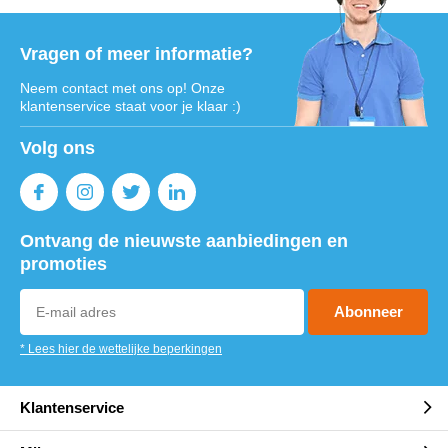
Vragen of meer informatie?
Neem contact met ons op! Onze
klantenservice staat voor je klaar :)
Volg ons
Ontvang de nieuwste aanbiedingen en
promoties
Abonneer
* Lees hier de wettelijke beperkingen
Klantenservice