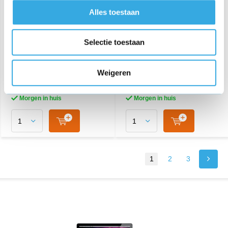
Oplader geschikt voor
Oplader geschikt voor
MacBook Pro A1278 |
MacBook Air 45W - A1436
Alles toestaan
A1260 | A1286 en A1297
MacBook Air 11”/13”
Adapter 85 watt van
Adapter 45 watt van
Kabelmaatje
Kabelmaatje
Selectie toestaan
€ 39,95
€ 39,95
96 reviews
128 reviews
Weigeren
Aansluiting:
MagSafe 1
Aansluiting:
MagSafe 2
Vermogen:
85 Watt
Vermogen:
45 Watt
Morgen in huis
Morgen in huis
1
2
3