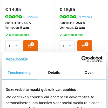
€ 14,95
€ 19,95
67 reviews
39 reviews
Aansluiting:
USB-A
Aansluiting:
USB-A
Vermogen:
5 Watt
Vermogen:
12 Watt
Morgen in huis
Morgen in huis
Toestemming
Details
Over
Deze website maakt gebruik van cookies
We gebruiken cookies om content en advertenties te
personaliseren, om functies voor social media te bieden
Oplader geschikt voor
Oplader geschikt voor
MacBook Pro 45W - Type 1
MacBook Pro 60W - Type 1