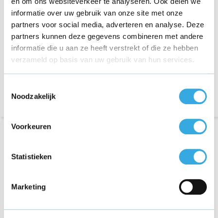
en om ons websiteverkeer te analyseren. Ook delen we
van Kabelmaatje
van Kabelmaatje
informatie over uw gebruik van onze site met onze
partners voor social media, adverteren en analyse. Deze
€ 29,95
€ 39,95
partners kunnen deze gegevens combineren met andere
144 reviews
84 reviews
informatie die u aan ze heeft verstrekt of die ze hebben
Aansluiting:
MagSafe 1
Aansluiting:
MagSafe 1
verzameld op basis van uw gebruik van hun services.
Vermogen:
45 Watt
Vermogen:
60 Watt
Morgen in huis
Morgen in huis
Toestemmingsselectie
Noodzakelijk
Voorkeuren
Statistieken
Marketing