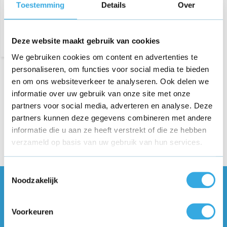
Toestemming
Details
Over
Morgen in huis
Deze website maakt gebruik van cookies
We gebruiken cookies om content en advertenties te
personaliseren, om functies voor social media te bieden
Verken onze uitgebreide collectie Samsung Galaxy Watch 5
en om ons websiteverkeer te analyseren. Ook delen we
opladers. Onze opladers bieden snelle, betrouwbare
informatie over uw gebruik van onze site met onze
oplaadmogelijkheden voor je smartwatch, zodat je altijd
partners voor social media, adverteren en analyse. Deze
verbonden blijft. Met compacte ontwerpen en hoge efficiëntie
partners kunnen deze gegevens combineren met andere
zijn ze perfect voor thuis, op kantoor of onderweg. Kwaliteit en
informatie die u aan ze heeft verstrekt of die ze hebben
gemak in één.
verzameld op basis van uw gebruik van hun services.
Toestemmingsselectie
Noodzakelijk
Vragen of meer informatie?
Neem contact met ons op! Onze
Voorkeuren
klantenservice staat voor je klaar :)