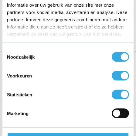
informatie over uw gebruik van onze site met onze
67 reviews
partners voor social media, adverteren en analyse. Deze
Morgen in huis
Aansluiting:
USB-A
partners kunnen deze gegevens combineren met andere
Vermogen:
5 Watt
informatie die u aan ze heeft verstrekt of die ze hebben
Morgen in huis
verzameld op basis van uw gebruik van hun services.
Toestemmingsselectie
Noodzakelijk
Voorkeuren
Statistieken
Marketing
iPhone & iPad kabel 1m
Originele iPhone & iPad
kabel 2m