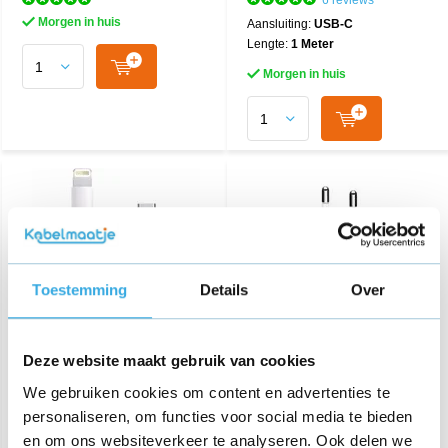
6 reviews
Morgen in huis
Aansluiting:
USB-C
Lengte:
1 Meter
Morgen in huis
Toestemming
Details
Over
USB-C naar Lightning
iPhone adapter 5W
Deze website maakt gebruik van cookies
kabel 2M
We gebruiken cookies om content en advertenties te
personaliseren, om functies voor social media te bieden
€ 24,95
€ 14,95
en om ons websiteverkeer te analyseren. Ook delen we