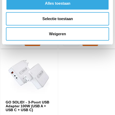
€ 14,05
€ 17,95
Alles toestaan
459 reviews
349 reviews
Aansluiting:
Lightning
Aansluiting:
Lightning
Selectie toestaan
Lengte:
1 Meter
Lengte:
2 Meter
Morgen in huis
Morgen in huis
Weigeren
GO SOLID! - 3-Poort USB
Adapter 100W (USB A +
USB C + USB C)