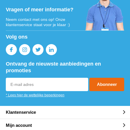
Vragen of meer informatie?
Neem contact met ons op! Onze
klantenservice staat voor je klaar :)
Volg ons
Ontvang de nieuwste aanbiedingen en
promoties
Abonneer
* Lees hier de wettelijke beperkingen
Klantenservice
Mijn account