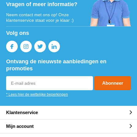
Vragen of meer informatie?
Neem contact met ons op! Onze
klantenservice staat voor je klaar :)
Volg ons
Ontvang de nieuwste aanbiedingen en
promoties
Abonneer
* Lees hier de wettelijke beperkingen
Klantenservice
Mijn account