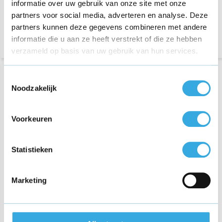
informatie over uw gebruik van onze site met onze
Vermogen:
15 W
partners voor social media, adverteren en analyse. Deze
Morgen in huis
partners kunnen deze gegevens combineren met andere
informatie die u aan ze heeft verstrekt of die ze hebben
verzameld op basis van uw gebruik van hun services.
Toestemmingsselectie
Noodzakelijk
Voorkeuren
Statistieken
Originele USB-C kabel 1M
Originele USB adapter 5V
Wit
Wit
Marketing
€ 12,95
€ 14,95
79 reviews
61 reviews