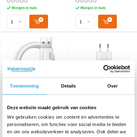
Morgen in huis
Morgen in huis
Toestemming
Details
Over
Huawei USB-C
Originele USB snellader 9V
snellaadkabel - 100cm wit
Wit
Deze website maakt gebruik van cookies
We gebruiken cookies om content en advertenties te
€ 14,95
€ 19,95
personaliseren, om functies voor social media te bieden
en om ons websiteverkeer te analyseren. Ook delen we
Aansluiting: USB-A
Morgen in huis