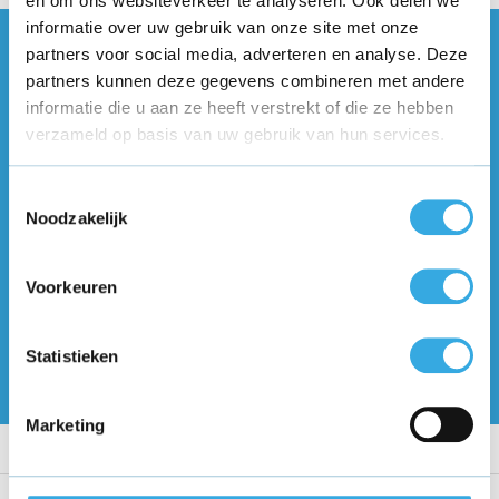
en om ons websiteverkeer te analyseren. Ook delen we
informatie over uw gebruik van onze site met onze
Vragen of meer informatie?
partners voor social media, adverteren en analyse. Deze
partners kunnen deze gegevens combineren met andere
Neem contact met ons op! Onze
informatie die u aan ze heeft verstrekt of die ze hebben
klantenservice staat voor je klaar :)
verzameld op basis van uw gebruik van hun services.
Volg ons
Toestemmingsselectie
Noodzakelijk
Ontvang de nieuwste aanbiedingen en
Voorkeuren
promoties
Abonneer
Statistieken
* Lees hier de wettelijke beperkingen
Marketing
Klantenservice
Mijn account