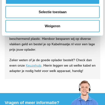
goedkoop?
Wij verkopen originele opladers tegen lage prijzen. We
Selectie toestaan
kopen elke oplader direct in bij de fabrikant in grote
aantallen (bulk). Deze opladers zijn per stuk verpakt in
Weigeren
bulkverpakking, wat betekent dat de kabel en adapter niet
in een retailverpakking zitten, maar alleen in een
beschermend plastic. Hierdoor besparen wij op diverse
vlakken geld en bestel je op Kabelmaatje.nl voor een lage
prijs jouw oplader.
Zeker weten of je de goede oplader bestelt? Check dan
even onze
Keuzehulp
. Hierin leggen we uit welke kabel en
adapter je nodig hebt voor welk apparaat, handig!
Vragen of meer informatie?