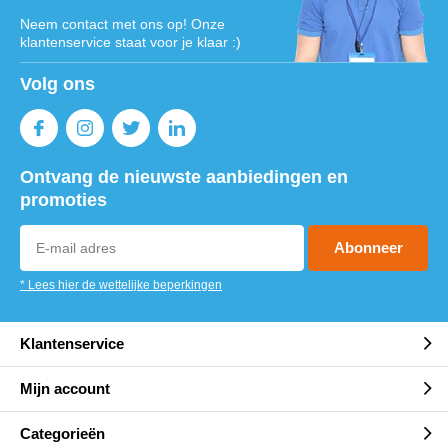
Neem contact met ons op! Onze
klantenservice staat voor je klaar :)
Volg ons
Ontvang de nieuwste aanbiedingen en
promoties
Abonneer
* Lees hier de wettelijke beperkingen
Klantenservice
Mijn account
Categorieën