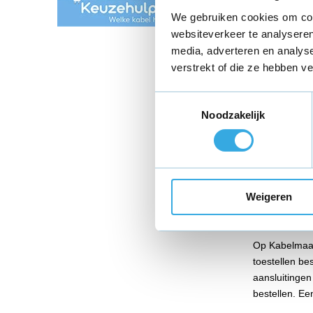
61 review
We gebruiken cookies om cont
Aansluitin
websiteverkeer te analyseren
Vermogen
media, adverteren en analys
Morgen 
verstrekt of die ze hebben v
Toestemmingsselectie
Noodzakelijk
Vand
Weigeren
Galaxy 
Op Kabelmaat
toestellen be
aansluitingen
bestellen. Ee