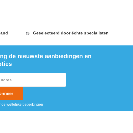
land
Geselecteerd door
échte specialisten
ng de nieuwste aanbiedingen en
ties
onneer
r de wettelijke beperkingen