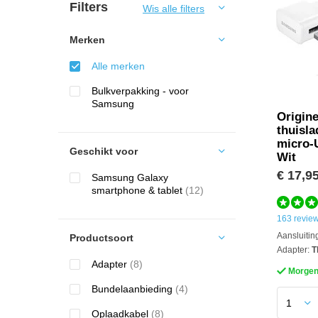
Filters
Wis alle filters
Merken
Alle merken
Bulkverpakking - voor
Samsung
Origin
thuisla
micro-
Geschikt voor
Wit
€ 17,9
Samsung Galaxy
smartphone & tablet
(12)
163 revie
Aansluitin
Productsoort
Adapter:
T
Adapter
(8)
Morgen 
Bundelaanbieding
(4)
Oplaadkabel
(8)