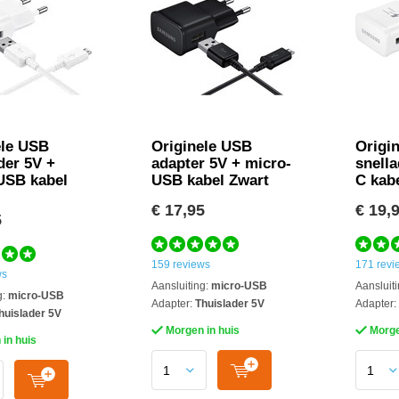
ele USB
Originele USB
Origi
der 5V +
adapter 5V + micro-
snell
USB kabel
USB kabel Zwart
C kab
€ 17,95
€ 19,
5
159 reviews
171 revi
ws
Aansluiting:
micro-USB
Aansluiti
g:
micro-USB
Adapter:
Thuislader 5V
Adapter:
huislader 5V
Morgen in huis
Morge
in huis