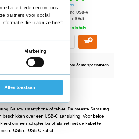
ws
71 reviews
 media te bieden en om ons
ng:
USB-A
Aansluiting:
USB-A
ze partners voor social
n:
9 Volt
Vermogen:
9 Volt
nformatie die u aan ze heeft
n in huis
Morgen in huis
Marketing
n Nederland
Geselecteerd door
échte specialisten
Alles toestaan
amsung Galaxy smartphone of tablet. De meeste Samsung
n beschikken over een USB-C aansluiting. Voor beide
jkheid om een adapter los of als set met de kabel te
n micro-USB of USB-C kabel.