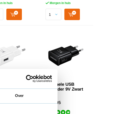
n in huis
Morgen in huis
nele USB
Originele USB
der 9V Wit
snellader 9V Zwart
Over
95
€ 12,95