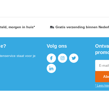
teld,
morgen in huis
*
Gratis verzending
binnen Neder
ie?
Volg ons
Ontva
promo
enservice staat voor je
Ab
* Lees hie