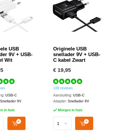
nele USB
Originele USB
ader 9V + USB-
snellader 9V + USB-
el Wit
C kabel Zwart
95
€ 19,95
ews
189 reviews
ng:
USB-C
Aansluiting:
USB-C
Snellader 9V
Adapter:
Snellader 9V
n in huis
Morgen in huis