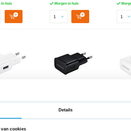
in huis
Morgen in huis
Morge
ele USB
Originele USB
Origi
r 5V Wit
adapter 5V Zwart
snella
Details
5
€ 12,95
€ 12,
 van cookies