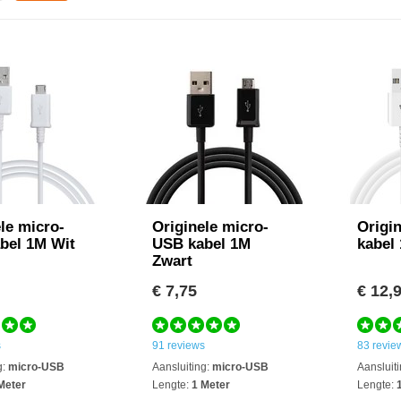
le micro-
Originele micro-
Origi
bel 1M Wit
USB kabel 1M
kabel
Zwart
€ 7,75
€ 12,
s
91 reviews
83 revie
g:
micro-USB
Aansluiting:
micro-USB
Aansluiti
Meter
Lengte:
1 Meter
Lengte:
1