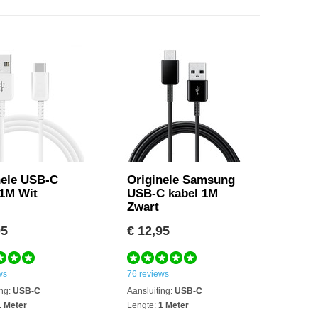
nele USB-C
Originele Samsung
 1M Wit
USB-C kabel 1M
Zwart
95
€ 12,95
ws
76 reviews
ng:
USB-C
Aansluiting:
USB-C
 Meter
Lengte:
1 Meter