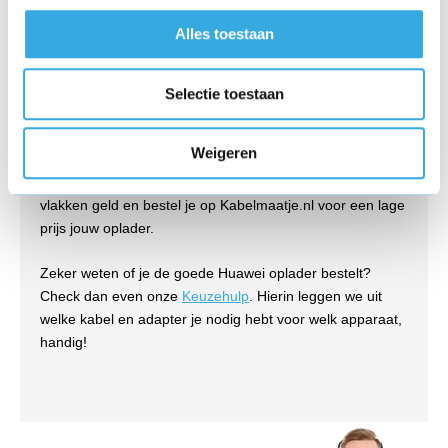
goedkoop?
Alles toestaan
Wij verkopen originele opladers tegen lage prijzen. We
kopen elke oplader direct in bij de fabrikant in grote
Selectie toestaan
aantallen (bulk). Deze opladers zijn per stuk verpakt in
bulkverpakking, wat betekent dat de kabel en adapter niet
Weigeren
in een retailverpakking zitten, maar alleen in een
beschermend plastic. Hierdoor besparen wij op diverse
vlakken geld en bestel je op Kabelmaatje.nl voor een lage
prijs jouw oplader.
Zeker weten of je de goede Huawei oplader bestelt?
Check dan even onze
Keuzehulp
. Hierin leggen we uit
welke kabel en adapter je nodig hebt voor welk apparaat,
handig!