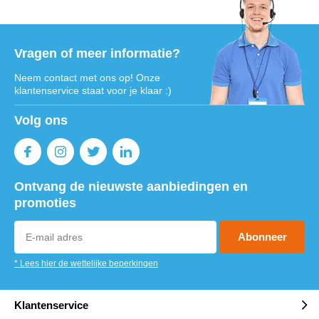
Vragen of meer informatie?
Neem contact met ons op! Onze
klantenservice staat voor je klaar :)
Volg ons
Ontvang de nieuwste aanbiedingen en
promoties
Abonneer
* Lees hier de wettelijke beperkingen
Klantenservice