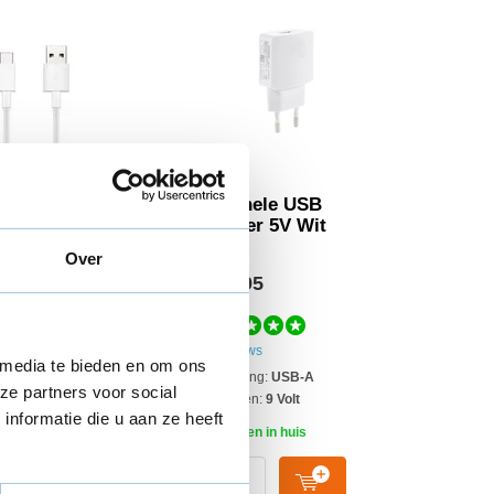
nele USB-C
Originele USB
 1M Wit
adapter 5V Wit
Over
95
€ 14,95
ws
61 reviews
 media te bieden en om ons
ng:
USB-C
Aansluiting:
USB-A
ze partners voor social
 Meter
Vermogen:
9 Volt
nformatie die u aan ze heeft
n in huis
Morgen in huis