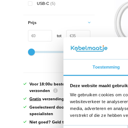
USB-C
(5)
Prijs
tot
Huawei
snellaa
100cm 
Toestemming
€ 14,9
Voor 18:00u besteld = vandaag
Deze website maakt gebruik
verzonden
Morgen 
We gebruiken cookies om cont
Gratis
verzending!
websiteverkeer te analyseren
Geselecteerd door échte
media, adverteren en analys
specialisten
verstrekt of die ze hebben v
Niet goed? Geld terug!