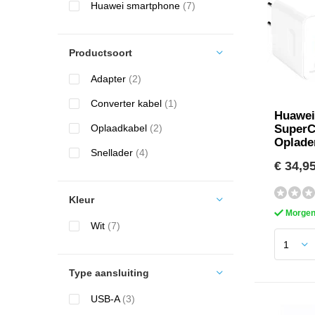
Huawei smartphone
(7)
Productsoort
Adapter
(2)
Converter kabel
(1)
Huawei
Oplaadkabel
(2)
SuperC
Oplader
Snellader
(4)
€ 34,9
Kleur
Morgen 
Wit
(7)
Type aansluiting
USB-A
(3)