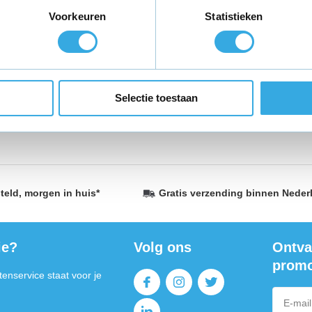
Voorkeuren
Statistieken
itgebreide collectie Huawei Pura 70 / Pura 70 Pro / Pura 70 Ultra oplad
kheden voor jouw apparaten. Of je nu op zoek bent naar een standaard
rfecte oplossing voor jou. Compatibel met de nieuwste Huawei Pura-m
Selectie toestaan
e je verwacht. Shop nu en houd je apparaat altijd opgeladen en klaar vo
teld,
morgen in huis
*
Gratis verzending
binnen Neder
ie?
Volg ons
Ontva
promo
enservice staat voor je