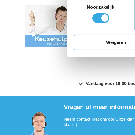
Toestemmingsselectie
Noodzakelijk
Ontdek onze u
oplaadmogelij
hebben de pe
Weigeren
prestaties di
Vandaag voor 18:00 bes
Vragen of meer informat
Neem contact met ons op! Onze klant
klaar :)