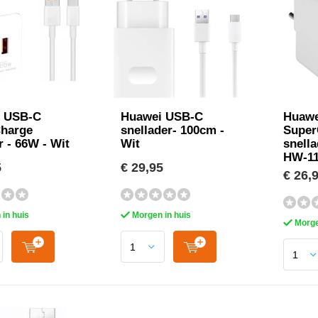
 USB-C
Huawei USB-C
Huawe
harge
snellader- 100cm -
Super
 - 66W - Wit
Wit
snella
HW-11
5
€ 29,95
€ 26,
in huis
Morgen in huis
Morge