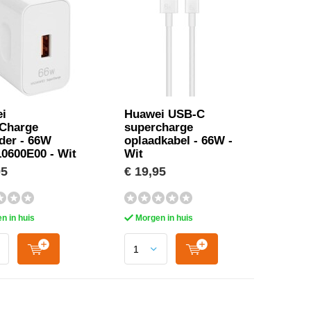
i
Huawei USB-C
Charge
supercharge
der - 66W
oplaadkabel - 66W -
0600E00 - Wit
Wit
95
€ 19,95
n in huis
Morgen in huis