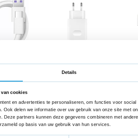
 USB-C
Originele USB
Origi
dkabel -
snellader 9V Wit
kabel
wit
Details
5
€ 19,95
€ 12,
 van cookies
Aansluiting: USB-A
79 revie
in huis
ent en advertenties te personaliseren, om functies voor social
Vermogen:
15 W
Aansluiti
. Ook delen we informatie over uw gebruik van onze site met on
Lengte:
1
Morgen in huis
e. Deze partners kunnen deze gegevens combineren met andere i
Morge
erzameld op basis van uw gebruik van hun services.