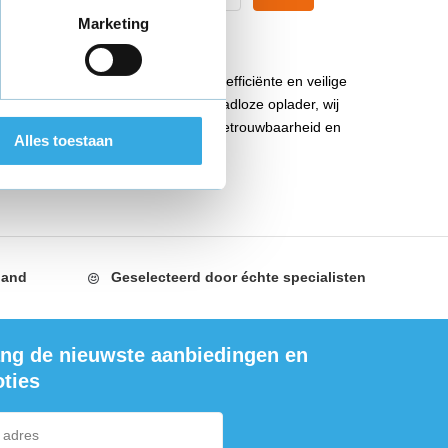
Marketing
ers. Onze opladers leveren snelle, efficiënte en veilige
 oplader, een snellader of een draadloze oplader, wij
odellen, bieden onze opladers de betrouwbaarheid en
Alles toestaan
or gebruik.
land
Geselecteerd door
échte specialisten
ng de nieuwste aanbiedingen en
ties