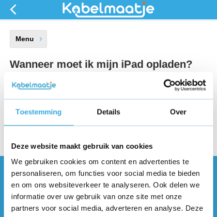
Menu
Wanneer moet ik mijn iPad opladen?
Laad je iPad op tijd op. Wacht niet tot de accu helemaal leeg is.
Door hem dan pas op te laden, wordt de accu van je iPad lui.
Wil je het perfect doen? Zorg er dan voor dat de accu van je
Toestemming
Details
Over
iPad tussen de 40 en 80 procent is, niet hoger en niet lager.
Laad je iPad op als hij tussen de 30 en 40 procent is.
Deze website maakt gebruik van cookies
We gebruiken cookies om content en advertenties te
personaliseren, om functies voor social media te bieden
Vragen of meer informatie?
en om ons websiteverkeer te analyseren. Ook delen we
Neem contact met ons op! Onze
informatie over uw gebruik van onze site met onze
klantenservice staat voor je klaar :)
partners voor social media, adverteren en analyse. Deze