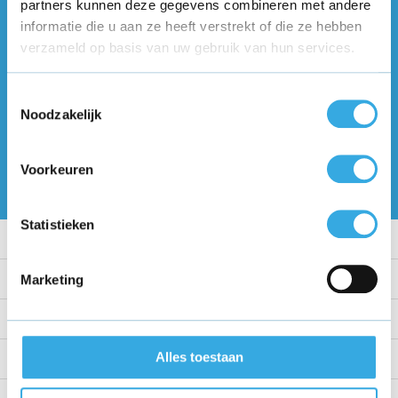
partners kunnen deze gegevens combineren met andere
Volg ons
informatie die u aan ze heeft verstrekt of die ze hebben
verzameld op basis van uw gebruik van hun services.
Ontvang de nieuwste aanbiedingen en
Toestemmingsselectie
promoties
Noodzakelijk
Abonneer
Voorkeuren
* Lees hier de wettelijke beperkingen
Statistieken
Klantenservice
Mijn account
Marketing
Categorieën
Alles toestaan
Contact