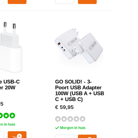
e USB-C
GO SOLID! - 3-
er 20W
Poort USB Adapter
100W (USB A + USB
C + USB C)
95
€ 59,95
n in huis
Morgen in huis