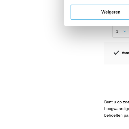
Aansluitin
Lengte:
1 
Weigeren
Morgen 
Vand
Bent u op zoe
hoogwaardige 
behoeften pas