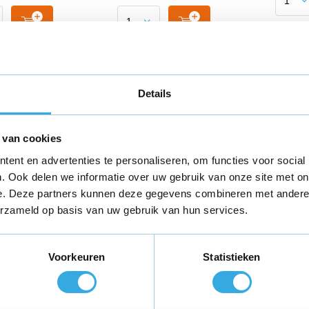
Details
 van cookies
ent en advertenties te personaliseren, om functies voor social
. Ook delen we informatie over uw gebruik van onze site met on
e. Deze partners kunnen deze gegevens combineren met andere i
erzameld op basis van uw gebruik van hun services.
ele USB-C
USB-C naar
iPhon
ghtning
Lightning kabel 2M
Snell
1M
Voorkeuren
Statistieken
5
€ 24,95
€ 44,
Morgen in huis
Morge