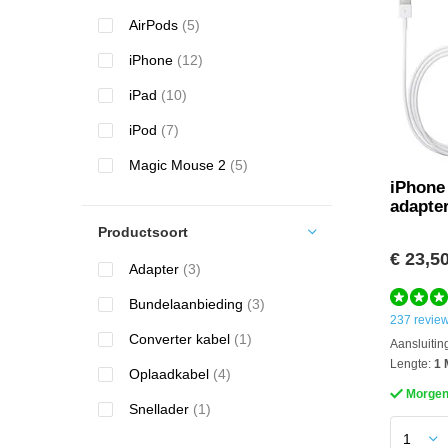
AirPods
(5)
iPhone
(12)
iPad
(10)
iPod
(7)
Magic Mouse 2
(5)
iPhone
adapte
Productsoort
€ 23,5
Adapter
(3)
Bundelaanbieding
(3)
237 revie
Converter kabel
(1)
Aansluitin
Lengte:
1 
Oplaadkabel
(4)
Morgen 
Snellader
(1)