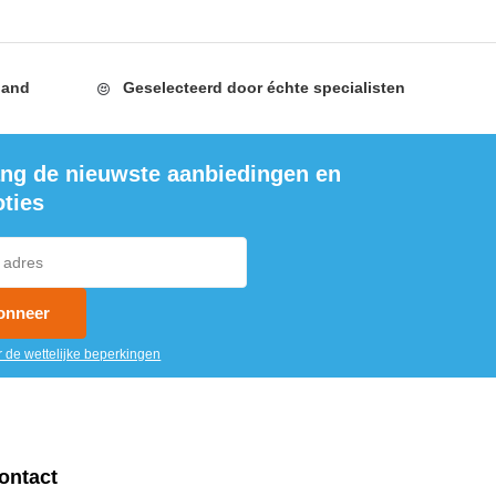
land
Geselecteerd door
échte specialisten
ng de nieuwste aanbiedingen en
ties
onneer
r de wettelijke beperkingen
ontact