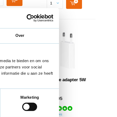
Over
 media te bieden en om ons
ze partners voor social
nformatie die u aan ze heeft
e Dual Usb-C
iPhone adapter 5W
ader 35W
Marketing
95
€ 14,95
67 reviews
n in huis