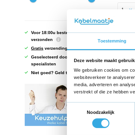
Voor 18:00u besteld = vandaag
verzonden
Toestemming
Gratis
verzending!
Geselecteerd door échte
Deze website maakt gebruik
specialisten
We gebruiken cookies om cont
Niet goed? Geld terug!
websiteverkeer te analyseren
media, adverteren en analys
verstrekt of die ze hebben v
Origin
naar Li
kabel 
Toestemmingsselectie
Noodzakelijk
€ 18,7
6 reviews