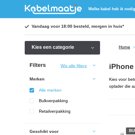
Welke kabel heb ik nodi
Vandaag voor 18:00 besteld,
morgen in huis
*
Kies een categorie
Home
Filters
iPhone 
Wis alle filters
Merken
Kies voor bet
oplader die a
Alle merken
Bulkverpakking
Retailverpakking
BU
Geschikt voor