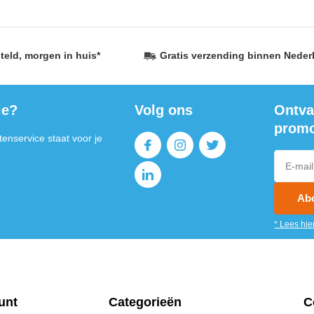
teld,
morgen in huis
*
Gratis verzending
binnen Neder
ie?
Volg ons
Ontva
promo
enservice staat voor je
Ab
* Lees hie
unt
Categorieën
C