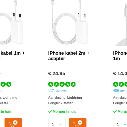
 kabel 1m +
iPhone kabel 2m +
iPhon
r
adapter
1m
0
€ 24,95
€ 14,
ws
117 reviews
459 revi
g:
Lightning
Aansluiting:
Lightning
Aansluiti
Meter
Lengte:
2 Meter
Lengte:
1
in huis
Morgen in huis
Morge