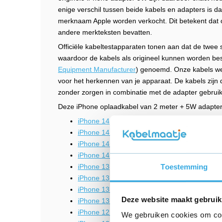
enige verschil tussen beide kabels en adapters is da
merknaam Apple worden verkocht.
Dit betekent dat
andere merkteksten bevatten.
Officiële kabeltestapparaten tonen aan dat de twee s
waardoor de kabels als origineel kunnen worden be
Equipment Manufacturer
) genoemd. Onze kabels wer
voor het herkennen van je apparaat. De kabels zijn du
zonder zorgen in combinatie met de adapter gebrui
Deze iPhone oplaadkabel van 2 meter + 5W adapter 
iPhone 14
iPhone 14 Plus
iPhone 14 Pro
iPhone 14 Pro Max
iPhone 13
Toestemming
iPhone 13 mini
iPhone 13 Pro
Deze website maakt gebruik
iPhone 13 Pro Max
iPhone 12 Pro
We gebruiken cookies om cont