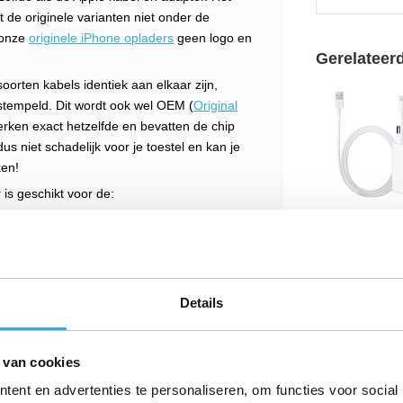
t de originele varianten niet onder de
 onze
originele iPhone opladers
geen logo en
Gerelateer
oorten kabels identiek aan elkaar zijn,
stempeld. Dit wordt ook wel OEM (
Original
DV
ken exact hetzelfde en bevatten de chip
s niet schadelijk voor je toestel en kan je
ken!
is geschikt voor de:
iPhone kabel 
adapter
P-
€ 23,50
Details
237 reviews
Aansluiting:
Light
 van cookies
Lengte:
1 Meter
ent en advertenties te personaliseren, om functies voor social
Morgen in hui