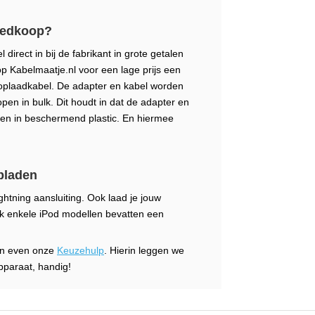
goedkoop?
NV
irect in bij de fabrikant in grote getalen
 op Kabelmaatje.nl voor een lage prijs een
 oplaadkabel. De adapter en kabel worden
open in bulk. Dit houdt in dat de adapter en
leen in beschermend plastic. En hiermee
pladen
T-
htning aansluiting. Ook laad je jouw
ok enkele iPod modellen bevatten een
an even onze
Keuzehulp
. Hierin leggen we
pparaat, handig!
PV