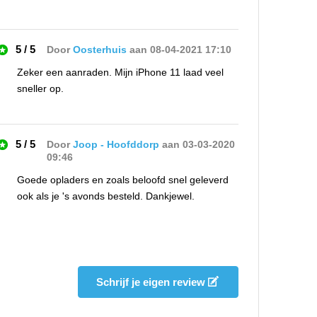
5 / 5
Door
Oosterhuis
aan 08-04-2021 17:10
Zeker een aanraden. Mijn iPhone 11 laad veel
sneller op.
5 / 5
Door
Joop - Hoofddorp
aan 03-03-2020
09:46
Goede opladers en zoals beloofd snel geleverd
ook als je 's avonds besteld. Dankjewel.
5 / 5
Door
Sandra van Veen
aan 28-02-2020
13:01
Prima webshop en snelle levering. Al 2x eerder
Schrijf je eigen review
besteld en altijd goed. Ik mis alleen wel de
allernieuwste snelle opladers..