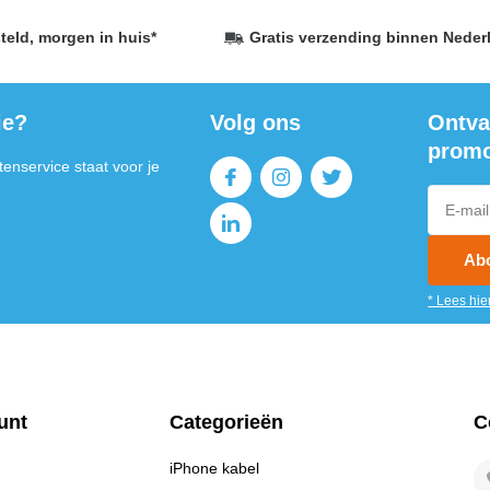
teld,
morgen in huis
*
Gratis verzending
binnen Neder
ie?
Volg ons
Ontva
E-
promo
enservice staat voor je
Ab
BS
* Lees hie
unt
Categorieën
C
iPhone kabel
TI