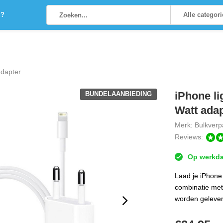
g?
Alle categor
adapter
iPhone li
BUNDELAANBIEDING
Watt ada
Merk:
Bulkverp
Reviews:
Op werkdag
Laad je iPhone
combinatie met
worden gelever