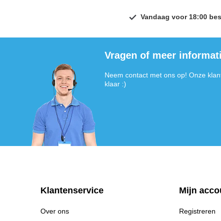
Vandaag voor 18:00 bes
Vragen of meer informat
Neem contact met ons op! Onze klant
klaar :)
Klantenservice
Mijn acco
Over ons
Registreren