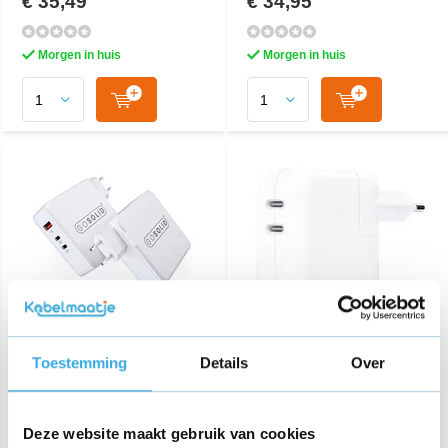
€ 35,49
€ 34,95
Morgen in huis
Morgen in huis
GO SOLID! - 3-Poort USB
iPhone Dual Usb-C
Adapter 100W (USB A +
Snellader 35W
Toestemming
Details
Over
USB C + USB C)
€ 59,95
€ 44,95
Deze website maakt gebruik van cookies