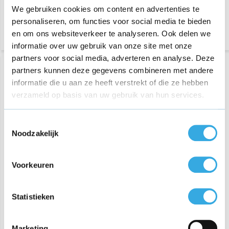
We gebruiken cookies om content en advertenties te
Morgen in huis
Morgen in huis
personaliseren, om functies voor social media te bieden
en om ons websiteverkeer te analyseren. Ook delen we
informatie over uw gebruik van onze site met onze
partners voor social media, adverteren en analyse. Deze
partners kunnen deze gegevens combineren met andere
informatie die u aan ze heeft verstrekt of die ze hebben
verzameld op basis van uw gebruik van hun services.
Toestemmingsselectie
Noodzakelijk
Universele Autosnellader
iPhone USB-C adapter
Voorkeuren
Dual Poort (USB A & USB-
20W
C) - 120W
€ 29,95
€ 24,95
Statistieken
Morgen in huis
Morgen in huis
Marketing