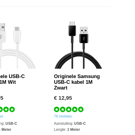
nele USB-C
Originele Samsung
 1M Wit
USB-C kabel 1M
Zwart
95
€ 12,95
ws
76 reviews
ng:
USB-C
Aansluiting:
USB-C
 Meter
Lengte:
1 Meter