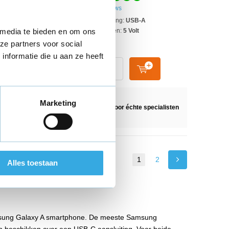
ws
57 reviews
ng:
USB-A
Aansluiting:
USB-A
 media te bieden en om ons
n:
5 Volt
Vermogen:
5 Volt
ze partners voor social
nformatie die u aan ze heeft
Marketing
n Nederland
Geselecteerd door
échte specialisten
1
2
Alles toestaan
Samsung Galaxy A smartphone. De meeste Samsung