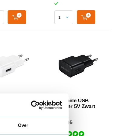
nele USB
Originele USB
er 5V Wit
adapter 5V Zwart
95
€ 12,95
Over