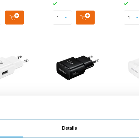
ele USB
Originele USB
Origi
er 9V Wit
snellader 9V Zwart
adapt
5
€ 12,95
€ 12,
Details