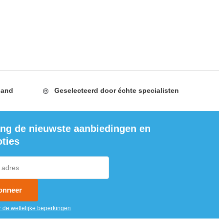
land
Geselecteerd door
échte specialisten
ng de nieuwste aanbiedingen en
ties
onneer
r de wettelijke beperkingen