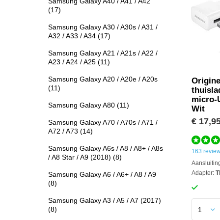
Samsung Galaxy A40 / A41 / A42
(17)
Samsung Galaxy A30 / A30s / A31 /
A32 / A33 / A34
(17)
Samsung Galaxy A21 / A21s / A22 /
A23 / A24 / A25
(11)
Samsung Galaxy A20 / A20e / A20s
Origin
(11)
thuisla
micro-
Samsung Galaxy A80
(11)
Wit
€ 17,9
Samsung Galaxy A70 / A70s / A71 /
A72 / A73
(14)
Samsung Galaxy A6s / A8 / A8+ / A8s
163 revie
/ A8 Star / A9 (2018)
(8)
Aansluitin
Adapter:
T
Samsung Galaxy A6 / A6+ / A8 / A9
(8)
Samsung Galaxy A3 / A5 / A7 (2017)
(8)