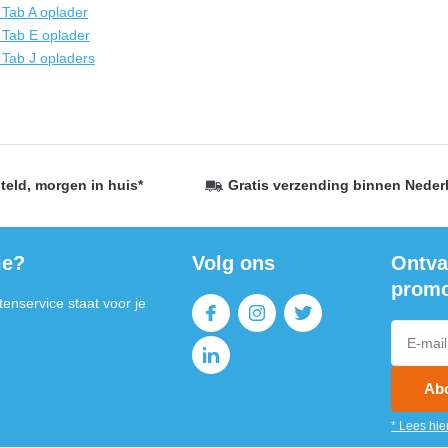
 Tab A oplader
 Tab E oplader
 Tab J opladers
teld,
morgen in huis
*
Gratis verzending
binnen Neder
ie?
Volg ons
Ontva
promo
enservice staat voor je
Ab
* Lees hie