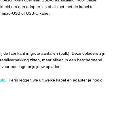
n beschikken over een USB-C aansluiting. Voor beide
jkheid om een adapter los of als set met de kabel te
n micro-USB of USB-C kabel.
j de fabrikant in grote aantallen (bulk). Deze opladers zijn
 retailverpakking zitten, maar alleen in een beschermend
l voor een lage prijs jouw oplader.
ulp
. Hierin leggen we uit welke kabel en adapter je nodig