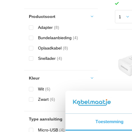
Productsoort
Adapter
(8)
Bundelaanbieding
(4)
Oplaadkabel
(8)
Snellader
(4)
Kleur
Wit
(6)
Origin
Zwart
(6)
snellad
€ 12,9
Type aansluiting
Toestemming
Micro-USB
(4)