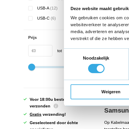
64 review
USB-A
(12)
Deze website maakt gebruik
Aansluitin
We gebruiken cookies om cont
Vermogen
USB-C
(6)
websiteverkeer te analyseren
media, adverteren en analys
Prijs
verstrekt of die ze hebben v
tot
Toestemmingsselectie
Noodzakelijk
Vand
Weigeren
Voor 18:00u besteld = vandaag
verzonden
Samsung
Gratis
verzending!
Op Kabelmaat
Geselecteerd door échte