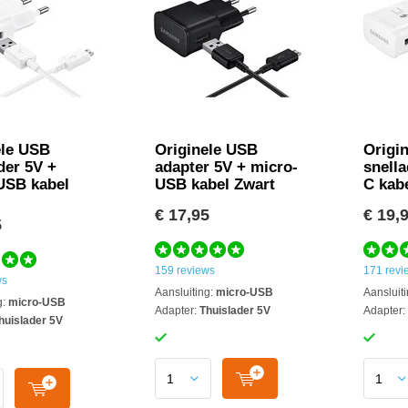
ele USB
Originele USB
Origi
der 5V +
adapter 5V + micro-
snell
USB kabel
USB kabel Zwart
C kab
€ 17,95
€ 19,
5
159 reviews
171 revi
ws
Aansluiting:
micro-USB
Aansluiti
g:
micro-USB
Adapter:
Thuislader 5V
Adapter:
huislader 5V