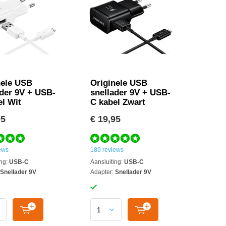
nele USB
Originele USB
ader 9V + USB-
snellader 9V + USB-
el Wit
C kabel Zwart
95
€ 19,95
ews
189 reviews
ng:
USB-C
Aansluiting:
USB-C
Snellader 9V
Adapter:
Snellader 9V