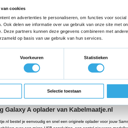
s
71 reviews
61 revie
 van cookies
g:
USB-A
Aansluiting:
USB-A
Aansluiti
ent en advertenties te personaliseren, om functies voor social
:
9 Volt
Vermogen:
9 Volt
Vermoge
. Ook delen we informatie over uw gebruik van onze site met on
e. Deze partners kunnen deze gegevens combineren met andere i
erzameld op basis van uw gebruik van hun services.
Voorkeuren
Statistieken
aag voor 18:00 besteld,
morgen in huis
*
Gratis verzending
binne
Selectie toestaan
 Galaxy A oplader van Kabelmaatje.nl
je.nl bestel je eenvoudig en snel een originele oplader voor jouw 