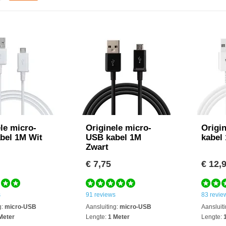
le micro-
Originele micro-
Origi
bel 1M Wit
USB kabel 1M
kabel
Zwart
€ 7,75
€ 12,
s
91 reviews
83 revie
g:
micro-USB
Aansluiting:
micro-USB
Aansluiti
Meter
Lengte:
1 Meter
Lengte:
1