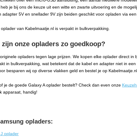
schikken over een micro-USB aansluiting, een aantal nieuwere modelle
 heb je bij ons de keuze uit een witte en zwarte uitvoering en de mogeli
n adapter 5V en snellader 9V zijn beiden geschikt voor opladen via ee
e oplader van Kabelmaatje.nl is verpakt in bulkverpakking.
zijn onze opladers zo goedkoop?
originele opladers tegen lage prijzen. We kopen elke oplader direct in bi
akt in bulkverpakking, wat betekent dat de kabel en adapter niet in een
door besparen wij op diverse vlakken geld en bestel je op Kabelmaatje.n
of je de goede Galaxy A oplader bestelt? Check dan even onze
Keuzeh
k apparaat, handig!
Samsung opladers:
 J oplader