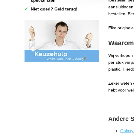
toestellen be
specialisten
aansluitingen
Niet goed? Geld terug!
bestellen. Ee
Elke originel
Waarom 
Wij verkopen 
per stuk verp
plastic. Hier
Zeker weten 
hebt voor wel
Andere 
Galaxy