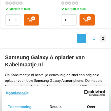
Morgen in huis
Morgen in huis
1
2
Samsung Galaxy A oplader van
Kabelmaatje.nl
Op Kabelmaatje.nl bestel je eenvoudig en snel een originele
oplader voor jouw Samsung Galaxy A smartphone. De meeste
Samsung toestellen beschikken over een micro-USB aansluiting,
een aantal nieuwere modellen beschikken over een USB-C
aansluiting. Voor beide aansluitingen heb je bij ons de keuze uit
een witte en zwarte uitvoering en de mogelijkheid om een
Toestemming
Details
Over
adapter los of als set met de kabel te bestellen. Een adapter 5V