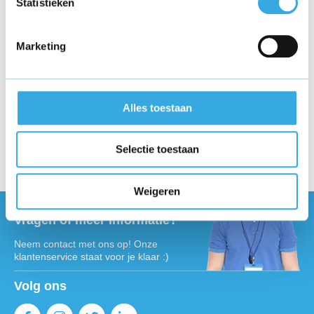
Statistieken
adapter je nodig hebt voor welk apparaat, handig!
Marketing
Andere Samsung opladers:
Galaxy J oplader
Alles toestaan
Galaxy Tab A oplader
Galaxy Tab E oplader
Selectie toestaan
Galaxy Tab J opladers
Weigeren
Vragen of meer informatie?
Neem contact met ons op! Onze
klantenservice staat voor je klaar :)
Volg ons