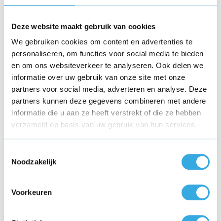
en snellader 9V zijn beiden geschikt voor opladen via een micro-
USB of USB-C kabel.
Deze website maakt gebruik van cookies
We gebruiken cookies om content en advertenties te
Elke originele oplader van Kabelmaatje.nl is verpakt in
bulkverpakking.
personaliseren, om functies voor social media te bieden
en om ons websiteverkeer te analyseren. Ook delen we
Waarom zijn onze opladers zo
informatie over uw gebruik van onze site met onze
partners voor social media, adverteren en analyse. Deze
goedkoop?
partners kunnen deze gegevens combineren met andere
informatie die u aan ze heeft verstrekt of die ze hebben
Wij verkopen originele opladers tegen lage prijzen. We kopen
elke oplader direct in bij de fabrikant in grote aantallen (bulk).
verzameld op basis van uw gebruik van hun services.
Deze opladers zijn per stuk verpakt in bulkverpakking, wat
betekent dat de kabel en adapter niet in een retailverpakking
Toestemmingsselectie
zitten, maar alleen in een beschermend plastic. Hierdoor
Noodzakelijk
besparen wij op diverse vlakken geld en bestel je op
Kabelmaatje.nl voor een lage prijs jouw oplader.
Voorkeuren
Zeker weten of je de goede Galaxy A oplader bestelt? Check
dan even onze
Keuzehulp
. Hierin leggen we uit welke kabel en