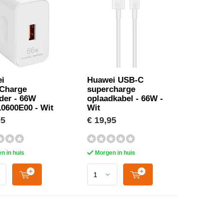
i
Huawei USB-C
Charge
supercharge
der - 66W
oplaadkabel - 66W -
0600E00 - Wit
Wit
95
€ 19,95
n in huis
Morgen in huis