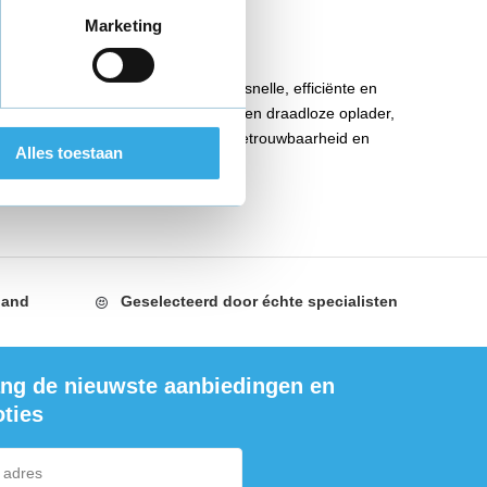
Marketing
 opladers. Onze opladers leveren snelle, efficiënte en
andaard oplader, een snellader of een draadloze oplader,
odellen, bieden onze opladers de betrouwbaarheid en
Alles toestaan
or gebruik.
land
Geselecteerd door
échte specialisten
ng de nieuwste aanbiedingen en
ties