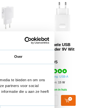
nele USB
Originele USB
er 5V Wit
snellader 9V Wit
Over
95
€ 19,95
ws
Aansluiting: USB-A
 media te bieden en om ons
ng:
USB-A
Vermogen:
15 W
ze partners voor social
n:
9 Volt
Morgen in huis
nformatie die u aan ze heeft
n in huis