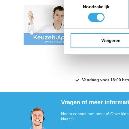
Toestemmingsselectie
Noodzakelijk
Ontdek onze u
veilige oplaa
wij hebben d
Weigeren
prestaties di
Vandaag voor 18:00 bes
Vragen of meer informat
Neem contact met ons op! Onze klant
klaar :)