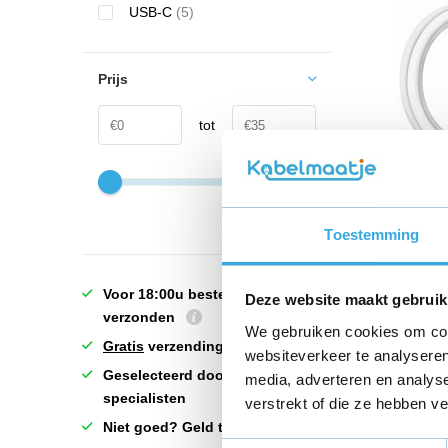
USB-C
(5)
Prijs
tot
Huawei
snellaa
100cm 
Toestemming
€ 14,9
Voor 18:00u besteld = vandaag
Deze website maakt gebruik
verzonden
Morgen 
We gebruiken cookies om cont
Gratis
verzending!
websiteverkeer te analyseren
Geselecteerd door échte
media, adverteren en analys
specialisten
verstrekt of die ze hebben v
Niet goed? Geld terug!