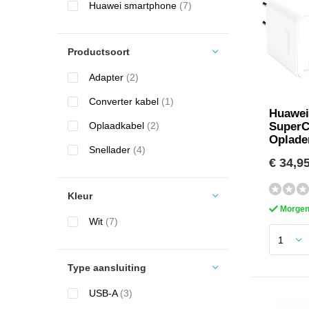
Huawei smartphone
(7)
Productsoort
Adapter
(2)
Converter kabel
(1)
Huawei
Oplaadkabel
(2)
SuperC
Oplader
Snellader
(4)
€ 34,9
Kleur
Morgen 
Wit
(7)
Type aansluiting
USB-A
(3)