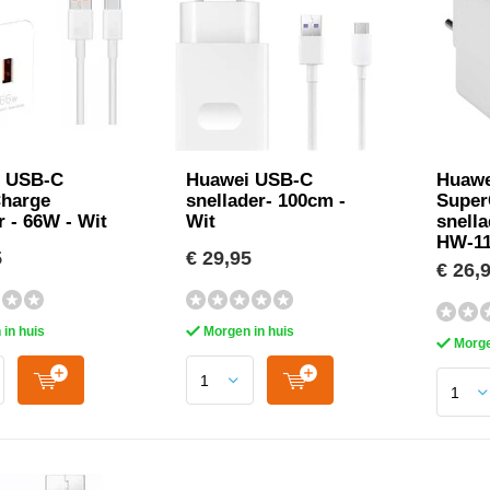
 USB-C
Huawei USB-C
Huawe
harge
snellader- 100cm -
Super
 - 66W - Wit
Wit
snella
HW-11
5
€ 29,95
€ 26,
in huis
Morgen in huis
Morge