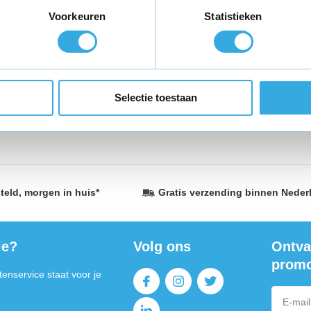
Voorkeuren
Statistieken
itgebreide collectie Huawei P30, P30 Lite, P30 Pro en P30 Pro NE 2020
dmogelijkheden voor jouw apparaten. Of je nu op zoek bent naar een st
e perfecte oplossing voor jou. Compatibel met de nieuwste Huawei P-m
Selectie toestaan
e je verwacht. Shop nu en houd je apparaat altijd opgeladen en klaar vo
teld,
morgen in huis
*
Gratis verzending
binnen Neder
ie?
Volg ons
Ontva
promo
enservice staat voor je