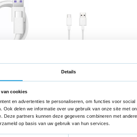
 USB-C
Originele USB-C
Origi
dkabel -
kabel 1M Wit
adapt
wit
Details
5
€ 12,95
€ 14,
 van cookies
79 reviews
61 revie
in huis
ent en advertenties te personaliseren, om functies voor social
Aansluiting:
USB-C
Aansluiti
. Ook delen we informatie over uw gebruik van onze site met on
Lengte:
1 Meter
Vermoge
e. Deze partners kunnen deze gegevens combineren met andere i
Morgen in huis
Morge
erzameld op basis van uw gebruik van hun services.