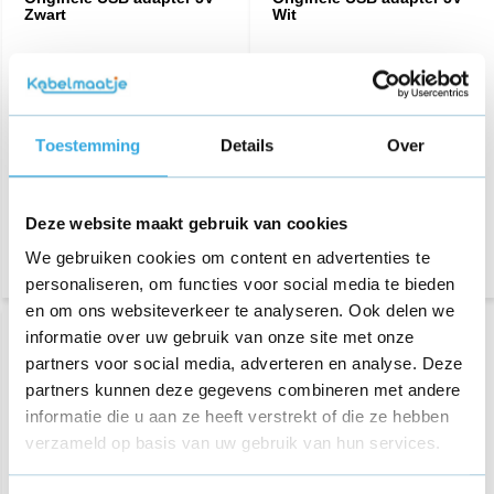
Zwart
Wit
€ 12,95
€ 12,95
57 reviews
61 reviews
Aansluiting:
USB-A
Aansluiting:
USB-A
Toestemming
Details
Over
Vermogen:
5 Volt
Vermogen:
5 Volt
Bezorging op maandag of
Bezorging op maandag of
dinsdag
dinsdag
Deze website maakt gebruik van cookies
We gebruiken cookies om content en advertenties te
personaliseren, om functies voor social media te bieden
en om ons websiteverkeer te analyseren. Ook delen we
informatie over uw gebruik van onze site met onze
partners voor social media, adverteren en analyse. Deze
partners kunnen deze gegevens combineren met andere
informatie die u aan ze heeft verstrekt of die ze hebben
verzameld op basis van uw gebruik van hun services.