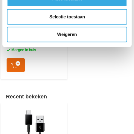
Wit
Selectie toestaan
€ 12,95
83 reviews
Weigeren
Aansluiting:
USB-C
Lengte:
1 Meter
Morgen in huis
Recent bekeken