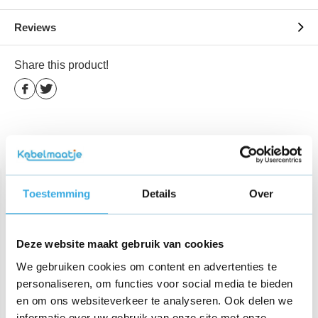
Reviews
Share this product!
Gerelateerde producten
Toestemming
Details
Over
Deze website maakt gebruik van cookies
We gebruiken cookies om content en advertenties te
personaliseren, om functies voor social media te bieden
Originele USB snellader 9V
Originele USB snellader 9V
en om ons websiteverkeer te analyseren. Ook delen we
Zwart
Wit
informatie over uw gebruik van onze site met onze