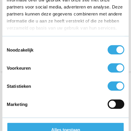
partners voor social media, adverteren en analyse. Deze
€ 12,95
€ 12,95
partners kunnen deze gegevens combineren met andere
informatie die u aan ze heeft verstrekt of die ze hebben
71 reviews
64 reviews
verzameld op basis van uw gebruik van hun services.
Aansluiting:
USB-A
Aansluiting:
USB-A
Vermogen:
9 Volt
Vermogen:
9 Volt
Morgen in huis
Morgen in huis
Toestemmingsselectie
Noodzakelijk
Voorkeuren
Statistieken
Marketing
Originele USB-C kabel 1M
Alles toestaan