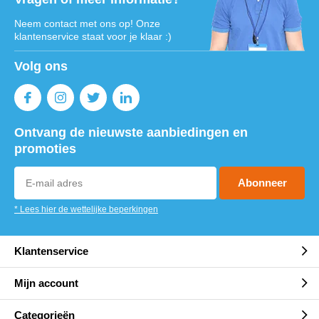
Neem contact met ons op! Onze
klantenservice staat voor je klaar :)
Volg ons
Ontvang de nieuwste aanbiedingen en
promoties
Abonneer
* Lees hier de wettelijke beperkingen
Klantenservice
Mijn account
Categorieën