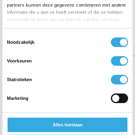
349 reviews
39 reviews
partners kunnen deze gegevens combineren met andere
Aansluiting:
Lightning
Aansluiting:
USB-A
informatie die u aan ze heeft verstrekt of die ze hebben
Lengte:
2 Meter
Vermogen:
12 Watt
verzameld op basis van uw gebruik van hun services.
Toestemmingsselectie
Noodzakelijk
Voorkeuren
Statistieken
Marketing
iPad kabel 1m + adapter
Alles toestaan