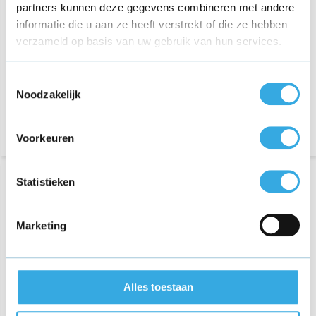
partners kunnen deze gegevens combineren met andere
informatie die u aan ze heeft verstrekt of die ze hebben
€ 18,75
€ 12,95
verzameld op basis van uw gebruik van hun services.
6 reviews
Morgen in huis
Aansluiting:
USB-C
Toestemmingsselectie
Lengte:
1 Meter
Noodzakelijk
Morgen in huis
Voorkeuren
Statistieken
Marketing
Alles toestaan
GO SOLID!
Originele iPhone & iPad
voedingsadapter geschikt
kabel 2m