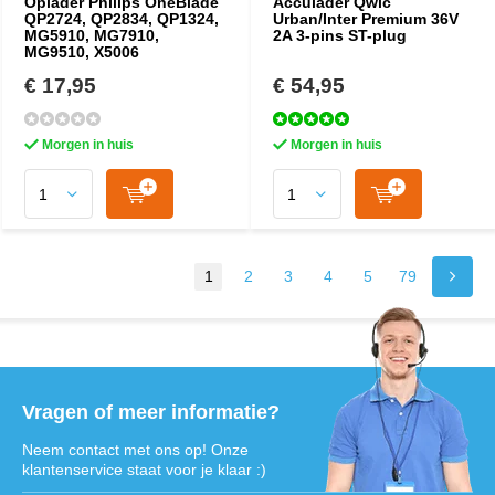
Oplader Philips OneBlade
Acculader Qwic
QP2724, QP2834, QP1324,
Urban/Inter Premium 36V
MG5910, MG7910,
2A 3-pins ST-plug
MG9510, X5006
€ 17,95
€ 54,95
Morgen in huis
Morgen in huis
1
2
3
4
5
79
Vragen of meer informatie?
Neem contact met ons op! Onze
klantenservice staat voor je klaar :)