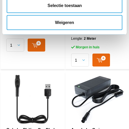
voor JBL Xtreme & JBL
Selectie toestaan
Xtreme 2
€ 30,95
€ 17,95
Weigeren
349 reviews
Morgen in huis
Aansluiting:
Lightning
Lengte:
2 Meter
Morgen in huis