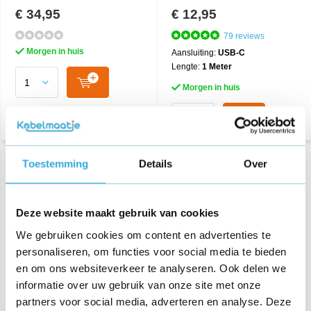
€ 34,95
€ 12,95
79 reviews
Morgen in huis
Aansluiting:
USB-C
Lengte:
1 Meter
Morgen in huis
Toestemming
Details
Over
Deze website maakt gebruik van cookies
We gebruiken cookies om content en advertenties te
personaliseren, om functies voor social media te bieden
en om ons websiteverkeer te analyseren. Ook delen we
informatie over uw gebruik van onze site met onze
Originele USB-C naar
OnePlus Warp Charge USB
Lightning kabel 1M
C Kabel 1m
partners voor social media, adverteren en analyse. Deze