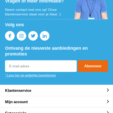
Vragen of meer informatie?
Neem contact met ons op! Onze
klantenservice staat voor je klaar :)
Volg ons
Ontvang de nieuwste aanbiedingen en
promoties
Abonneer
* Lees hier de wettelijke beperkingen
Klantenservice
Mijn account