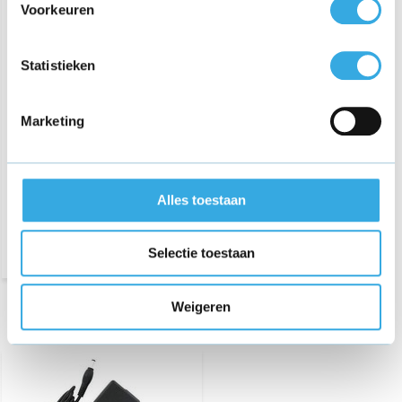
Voorkeuren
Statistieken
Autolader voor JBL
Xtreme, Xtreme 2, JBL
Boombox
Marketing
€ 29,95
Morgen in huis
Alles toestaan
Selectie toestaan
Weigeren
Recent bekeken