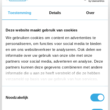
JBL Xtreme 2 Oplader +
Toestemming
Details
Over
TIP!
Opberghoes
Carrying Case JBL Xtreme 2 Opberghoes
Deze website maakt gebruik van cookies
We gebruiken cookies om content en advertenties te
€ 55,90
Normaal:
€ 4,99
personaliseren, om functies voor social media te bieden
Je bespaart:
(10% Korting)
en om ons websiteverkeer te analyseren. Ook delen we
Totaalbedrag:
€ 50,91
informatie over uw gebruik van onze site met onze
Niet op voorraad
partners voor social media, adverteren en analyse. Deze
partners kunnen deze gegevens combineren met andere
informatie die u aan ze heeft verstrekt of die ze hebben
verzameld op basis van uw gebruik van hun services.
Gerelateerde producten
Toestemmingsselectie
Noodzakelijk