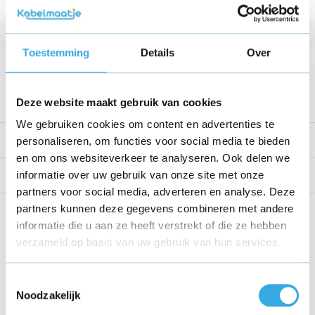
Vermogen
90 W
Kabellengte
1 Meter
Toestemming
Details
Over
Voltage
19 V
Bekijk alle specificaties
Deze website maakt gebruik van cookies
We gebruiken cookies om content en advertenties te
Productomschrijving
personaliseren, om functies voor social media te bieden
en om ons websiteverkeer te analyseren. Ook delen we
informatie over uw gebruik van onze site met onze
Reviews
partners voor social media, adverteren en analyse. Deze
partners kunnen deze gegevens combineren met andere
Share this product!
informatie die u aan ze heeft verstrekt of die ze hebben
verzameld op basis van uw gebruik van hun services.
Toestemmingsselectie
Noodzakelijk
Recent bekeken