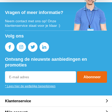
Vragen of meer informatie?
Neem contact met ons op! Onze
klantenservice staat voor je klaar :)
Volg ons
Ontvang de nieuwste aanbiedingen en
promoties
Abonneer
* Lees hier de wettelijke beperkingen
Klantenservice