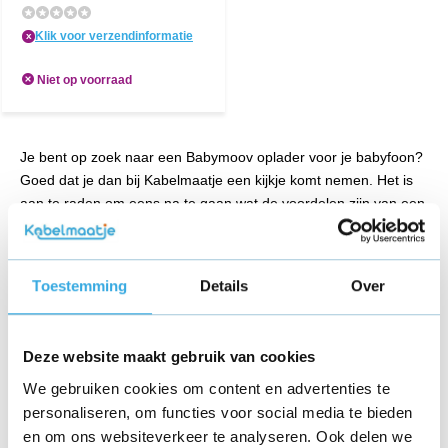
Klik voor verzendinformatie
x
Niet op voorraad
Je bent op zoek naar een Babymoov oplader voor je babyfoon?
Goed dat je dan bij Kabelmaatje een kijkje komt nemen. Het is
aan te raden om eens na te gaan wat de voordelen zijn van een
reserve oplader voor je babyfoon. Deze kan dan namelijk
eenvoudiger in meerdere ruimten worden gebruikt. Maak het
jezelf daarom ook een stuk eenvoudiger en kies ervoor om er
Toestemming
Details
Over
snel eentje te bestellen bij ons.
Ruim aanbod Babymoov opladers
Deze website maakt gebruik van cookies
Op deze pagina kun jij het assortiment van de Babymoov
We gebruiken cookies om content en advertenties te
opladers op je gemak bekijken. Deze opladers zijn geschikt voor
personaliseren, om functies voor social media te bieden
de originele babyfoons en worden volop verkocht! Je hebt het
en om ons websiteverkeer te analyseren. Ook delen we