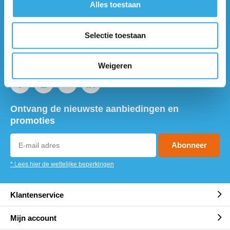
Alles toestaan
Vragen of meer informatie?
Neem contact met ons op! Onze
Selectie toestaan
klantenservice staat voor je klaar :)
Volg ons
Weigeren
Ontvang de nieuwste aanbiedingen en
promoties
Abonneer
* Lees hier de wettelijke beperkingen
Klantenservice
Mijn account