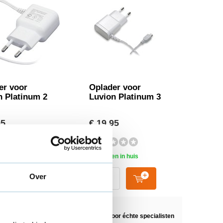
er voor
Oplader voor
n Platinum 2
Luvion Platinum 3
95
€ 19,95
n in huis
Morgen in huis
Over
n Nederland
Geselecteerd door
échte specialisten