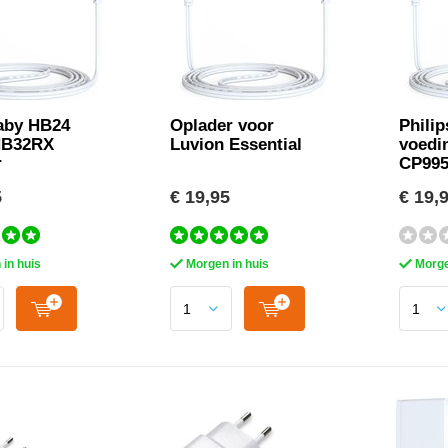
aby HB24
Oplader voor
Philip
HB32RX
Luvion Essential
voedi
r
CP995
5
€ 19,95
€ 19,
in huis
Morgen in huis
Morge