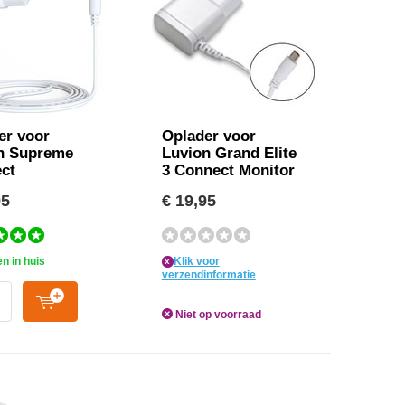
er voor
Oplader voor
n Supreme
Luvion Grand Elite
ct
3 Connect Monitor
95
€ 19,95
n in huis
Klik voor
x
verzendinformatie
Niet op voorraad