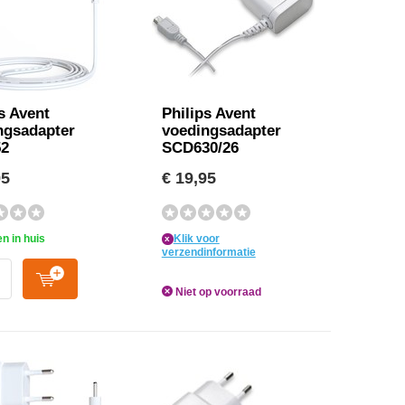
s Avent
Philips Avent
ngsadapter
voedingsadapter
2
SCD630/26
95
€ 19,95
n in huis
Klik voor
x
verzendinformatie
Niet op voorraad