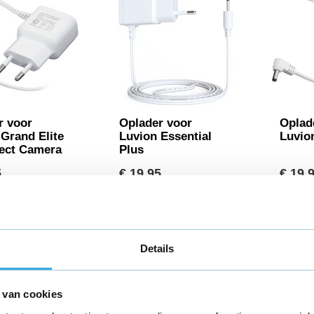
r voor
Oplader voor
Oplad
Grand Elite
Luvion Essential
Luvio
ect Camera
Plus
5
€ 19,95
€ 19,
in huis
Morgen in huis
Morge
Details
 van cookies
aag voor 18:00 besteld,
morgen in huis
*
Gratis verzending
binne