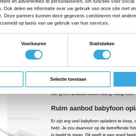
ent en advertenties te personaliseren, om functies voor social
. Ook delen we informatie over uw gebruik van onze site met on
e. Deze partners kunnen deze gegevens combineren met andere i
erzameld op basis van uw gebruik van hun services.
Voorkeuren
Statistieken
Ben je op zoek naar een goede babyfoon opla
adres. Je vindt hier namelijk een ruim aanb
Selectie toestaan
bij die aan je wensen voldoet! Neem daarom 
zo geregeld. Maar eerst maar eens op je gem
kun jij een product kiezen wat jij nodig hebt!
Ruim aanbod babyfoon opl
Er zijn erg veel babyfoon opladers te koop,
hebt. Je zou daarvoor op de betreffende fot
in beeld te staan. Dit geeft je een goed be