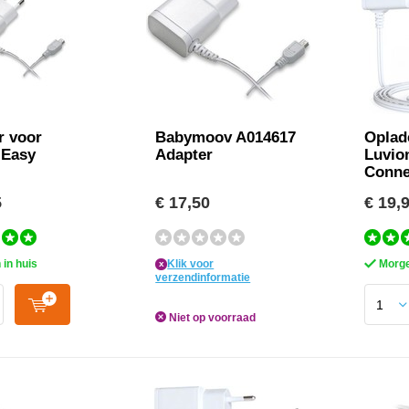
r voor
Babymoov A014617
Oplad
 Easy
Adapter
Luvio
Conne
5
€ 17,50
€ 19,
in huis
Klik voor
Morge
x
verzendinformatie
Niet op voorraad