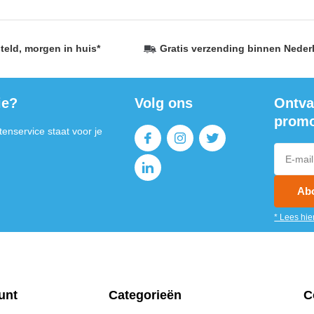
teld,
morgen in huis
*
Gratis verzending
binnen Neder
ie?
Volg ons
Ontva
promo
enservice staat voor je
Ab
* Lees hie
unt
Categorieën
C