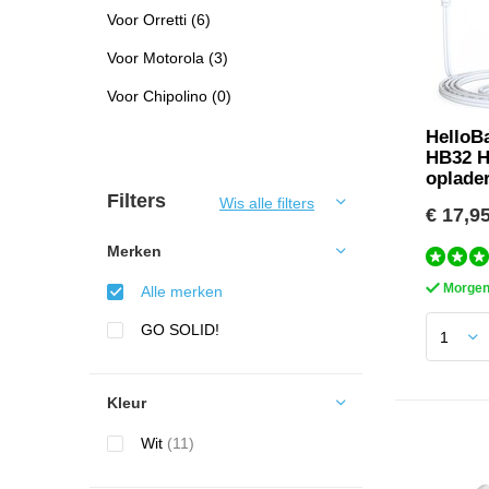
Voor Orretti
(6)
Voor Motorola
(3)
Voor Chipolino
(0)
HelloB
HB32 
oplade
Filters
Wis alle filters
€ 17,9
Merken
Morgen 
Alle merken
GO SOLID!
Kleur
Wit
(11)