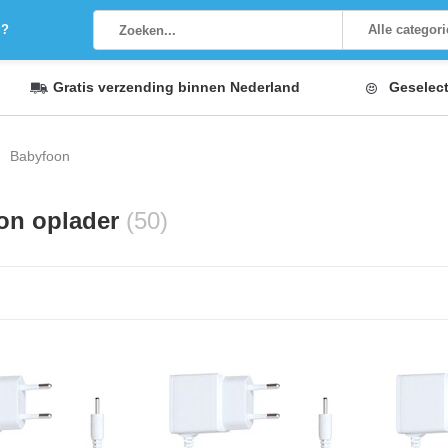
g?
Alle categor
Gratis verzending
binnen Nederland
Geselec
Babyfoon
on oplader
(50)