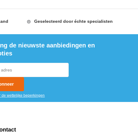
land
Geselecteerd door
échte specialisten
ng de nieuwste aanbiedingen en
ties
onneer
r de wettelijke beperkingen
ontact