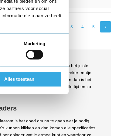
 media te bieden en om ons
ze partners voor social
nformatie die u aan ze heeft
1
2
3
4
5
Marketing
der? Bij Kabelmaatje.nl ben je aan het juiste
od babyfoon opladers en daar zit er zeker eentje
Alles toestaan
de tijd om na te gaan welke je wil en dan is het
ak het aanbod bekijken. Je hebt alle tijd en zo
aders
 daarom is het goed om na te gaan wat je nodig
o’s kunnen klikken en dan komen alle specificaties
eld per oplader wat je ermee kunt en waardoor ze