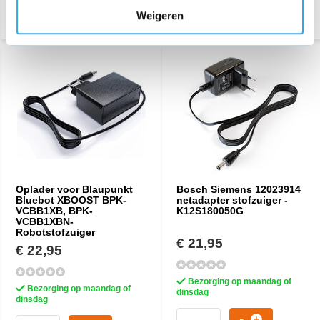
Weigeren
Oplader voor Blaupunkt
Bosch Siemens 12023914
Bluebot XBOOST BPK-
netadapter stofzuiger -
VCBB1XB, BPK-
K12S180050G
VCBB1XBN-
Robotstofzuiger
€ 21,95
€ 22,95
Bezorging op maandag of
Bezorging op maandag of
dinsdag
dinsdag