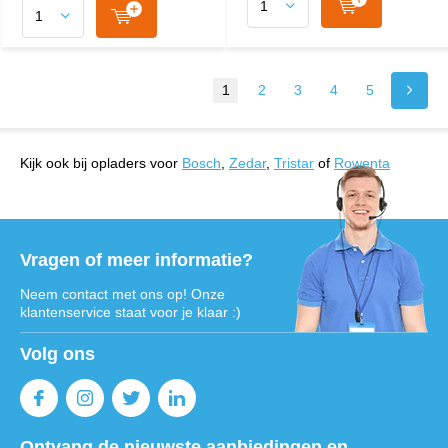
1
2
3
4
5
Kijk ook bij opladers voor
Bosch
,
Zedar
,
Tristar
of
Rowenta
Vragen of meer informatie?
Neem contact met ons op! Onze
klantenservice staat voor je klaar :)
Volg ons
Ontvang de nieuwste aanbiedingen en