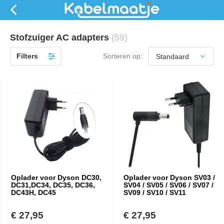
Stofzuiger AC adapters
(59)
Filters
Sorteren op:
Oplader voor Dyson DC30,
Oplader voor Dyson SV03 /
DC31,DC34, DC35, DC36,
SV04 / SV05 / SV06 / SV07 /
DC43H, DC45
SV09 / SV10 / SV11
€ 27,95
€ 27,95