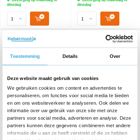
Bezorging op maandag of
Bezorging op maandag of
dinsdag
dinsdag
Toestemming
Details
Over
Deze website maakt gebruik van cookies
We gebruiken cookies om content en advertenties te
Bosch 12029995 netsnoer
Bosch 10004537 Adapter
personaliseren, om functies voor social media te bieden
voor BBS611BSC,
Netadapter
en om ons websiteverkeer te analyseren. Ook delen we
BKS6111P, BLS612BLCK
informatie over uw gebruik van onze site met onze
€ 28,95
€ 55,95
partners voor social media, adverteren en analyse. Deze
partners kunnen deze gegevens combineren met andere
informatie die u aan ze heeft verstrekt of die ze hebben
Bezorging op maandag of
Bezorging op maandag of
dinsdag
dinsdag