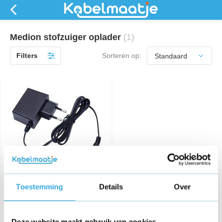
Medion stofzuiger oplader
(1)
Filters
Sorteren op:
Adapter voor Medion MD
18386 steelstofzuiger
Toestemming
Details
Over
€ 21,95
Deze website maakt gebruik van cookies