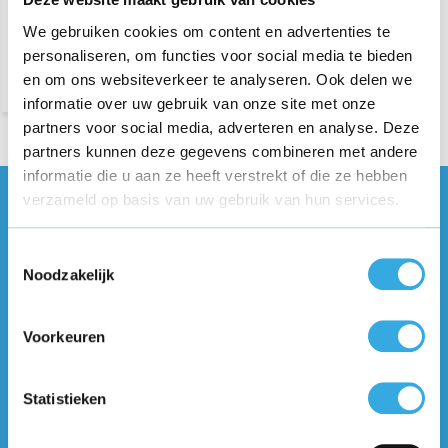
We gebruiken cookies om content en advertenties te
personaliseren, om functies voor social media te bieden
en om ons websiteverkeer te analyseren. Ook delen we
informatie over uw gebruik van onze site met onze
partners voor social media, adverteren en analyse. Deze
partners kunnen deze gegevens combineren met andere
informatie die u aan ze heeft verstrekt of die ze hebben
verzameld op basis van uw gebruik van hun services.
Vragen of meer informatie?
Neem contact met ons op! Onze
Toestemmingsselectie
klantenservice staat voor je klaar :)
Noodzakelijk
Volg ons
Voorkeuren
Ontvang de nieuwste aanbiedingen en
Statistieken
promoties