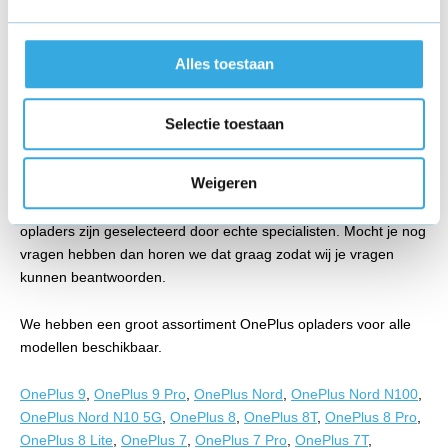
manier weet je zeker dat je de juiste oplader gaat bestellen die
je nodig hebt.
Alles toestaan
Online OnePlus 6 / 6T oplader bestellen
Als je weet welke OnePlus 6 / 6T oplader je nodig hebt dan kun
Selectie toestaan
je deze bij ons bestellen en dan gaan wij van Kabelmaatje voor
je aan de slag. Ga je vandaag voor 18.00 uur je bestelling
Weigeren
plaatsen, dan is de kans groot dat je je oplader morgen al
binnen hebt. Je oplader zal gratis worden verzonden en alle
opladers zijn geselecteerd door echte specialisten. Mocht je nog
vragen hebben dan horen we dat graag zodat wij je vragen
kunnen beantwoorden.
We hebben een groot assortiment OnePlus opladers voor alle
modellen beschikbaar.
OnePlus 9
,
OnePlus 9 Pro
,
OnePlus Nord
,
OnePlus Nord N100
,
OnePlus Nord N10 5G
,
OnePlus 8
,
OnePlus 8T
,
OnePlus 8 Pro
,
OnePlus 8 Lite
,
OnePlus 7
,
OnePlus 7 Pro
,
OnePlus 7T
,