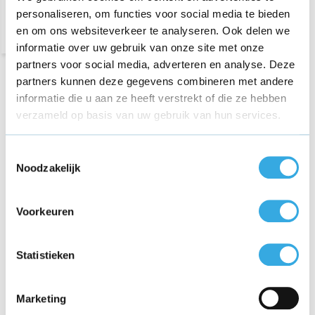
dinsdag
personaliseren, om functies voor social media te bieden
en om ons websiteverkeer te analyseren. Ook delen we
informatie over uw gebruik van onze site met onze
partners voor social media, adverteren en analyse. Deze
partners kunnen deze gegevens combineren met andere
Wanneer je op zoek bent naar een goede OnePlus 6 / 6T
informatie die u aan ze heeft verstrekt of die ze hebben
oplader, dan ben je bij Kabelmaatje aan het juiste adres. Je
verzameld op basis van uw gebruik van hun services.
vindt hier namelijk een ruim aanbod opladers en er is volop
keuze. Bij ons kun je rekenen op scherpe prijzen, kwaliteit en
goede service. Een extra oplader kan daarom wel eens een
Toestemmingsselectie
goede keuze zijn en daarom kun je hier op je gemak onze
Noodzakelijk
OnePlus 6 / 6T opladers bekijken.
Voorkeuren
Ruim assortiment OnePlus 6 / 6T
opladers
Statistieken
Op deze pagina kun je het ruime aanbod OnePlus 6 / 6T
opladers bekijken. Je kunt op de betreffende afbeeldingen
Marketing
klikken en dan ook nog naar de specificaties kijken. Op deze