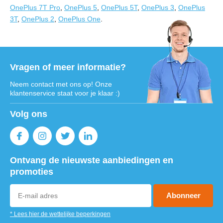
OnePlus 7T Pro
,
OnePlus 5
,
OnePlus 5T
,
OnePlus 3
,
OnePlus
3T
,
OnePlus 2
,
OnePlus One
.
Vragen of meer informatie?
Neem contact met ons op! Onze
klantenservice staat voor je klaar :)
Volg ons
Ontvang de nieuwste aanbiedingen en
promoties
Abonneer
* Lees hier de wettelijke beperkingen