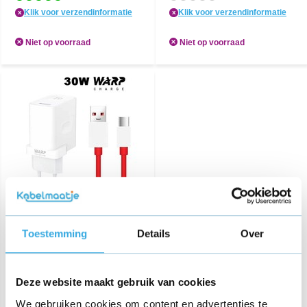
Klik voor verzendinformatie
Klik voor verzendinformatie
x
x
Niet op voorraad
Niet op voorraad
OnePlus Warp Charger
30W Power Adapter + USB-
C kabel 1m
Toestemming
Details
Over
€ 32,95
Deze website maakt gebruik van cookies
Bezorging op maandag of
We gebruiken cookies om content en advertenties te