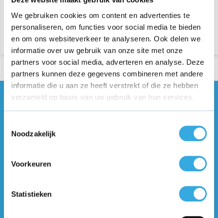
We gebruiken cookies om content en advertenties te
Morgen in huis
Morgen in huis
personaliseren, om functies voor social media te bieden
en om ons websiteverkeer te analyseren. Ook delen we
informatie over uw gebruik van onze site met onze
partners voor social media, adverteren en analyse. Deze
partners kunnen deze gegevens combineren met andere
informatie die u aan ze heeft verstrekt of die ze hebben
verzameld op basis van uw gebruik van hun services.
Vragen of meer informatie?
Neem contact met ons op! Onze
Toestemmingsselectie
klantenservice staat voor je klaar :)
Noodzakelijk
Volg ons
Voorkeuren
Ontvang de nieuwste aanbiedingen en
Statistieken
promoties