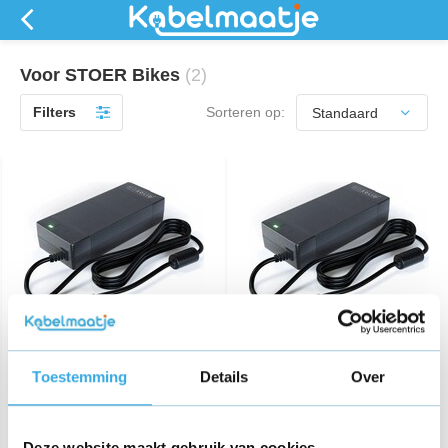
Voor STOER Bikes
(2)
Filters
Sorteren op:
Oplader voor STOER Bikes
Oplader voor EB2 fatbike
S1+ fatbike
Toestemming
Details
Over
€ 54,95
€ 54,95
Deze website maakt gebruik van cookies