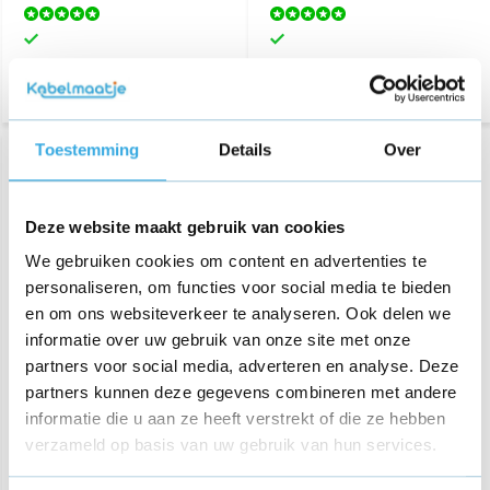
Toestemming
Details
Over
Deze website maakt gebruik van cookies
We gebruiken cookies om content en advertenties te
personaliseren, om functies voor social media te bieden
en om ons websiteverkeer te analyseren. Ook delen we
informatie over uw gebruik van onze site met onze
Originele Motorola USB
Motorola TurboPower Duo
partners voor social media, adverteren en analyse. Deze
snellader 15W + USB-C
50W Dual Port USB-A +
kabel Zwart
USB-C
partners kunnen deze gegevens combineren met andere
informatie die u aan ze heeft verstrekt of die ze hebben
€ 24,95
€ 49,95
verzameld op basis van uw gebruik van hun services.