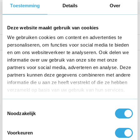
Toestemming
Details
Over
Kabellengte
1 m
Meegeleverde USB kabel
USB-C naar USB-C
Deze website maakt gebruik van cookies
We gebruiken cookies om content en advertenties te
Reviews
personaliseren, om functies voor social media te bieden
en om ons websiteverkeer te analyseren. Ook delen we
Share this product!
informatie over uw gebruik van onze site met onze
partners voor social media, adverteren en analyse. Deze
partners kunnen deze gegevens combineren met andere
informatie die u aan ze heeft verstrekt of die ze hebben
verzameld op basis van uw gebruik van hun services.
Recent bekeken
Toestemmingsselectie
Noodzakelijk
Voorkeuren