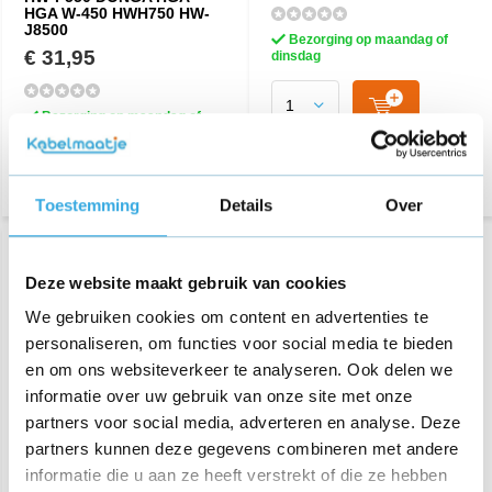
HGA W-450 HWH750 HW-
J8500
Bezorging op maandag of
€ 31,95
dinsdag
Bezorging op maandag of
dinsdag
Toestemming
Details
Over
Deze website maakt gebruik van cookies
We gebruiken cookies om content en advertenties te
personaliseren, om functies voor social media te bieden
en om ons websiteverkeer te analyseren. Ook delen we
informatie over uw gebruik van onze site met onze
partners voor social media, adverteren en analyse. Deze
Oplader voor harman
partners kunnen deze gegevens combineren met andere
Kardon SABRE SB 35
informatie die u aan ze heeft verstrekt of die ze hebben
Soundbar