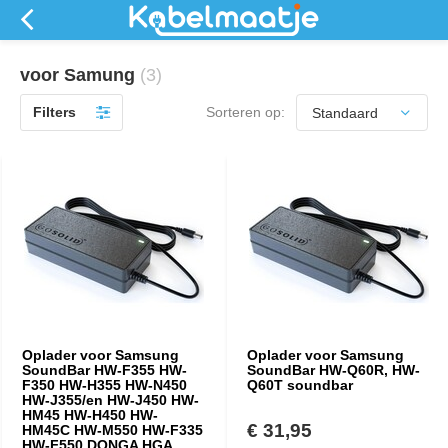
voor Samung
(3)
Filters
Sorteren op:
Oplader voor Samsung
Oplader voor Samsung
SoundBar HW-F355 HW-
SoundBar HW-Q60R, HW-
F350 HW-H355 HW-N450
Q60T soundbar
HW-J355/en HW-J450 HW-
HM45 HW-H450 HW-
€ 31,95
HM45C HW-M550 HW-F335
HW-F550 DONGA HGA